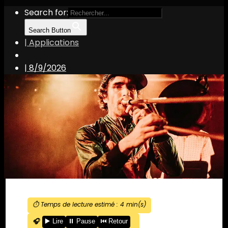
Search for:
Search Button
| Applications
|
8/9/2026
⏱️ Temps de lecture estimé :
4
min(s)
🎧
▶️ Lire
⏸️ Pause
⏮️ Retour