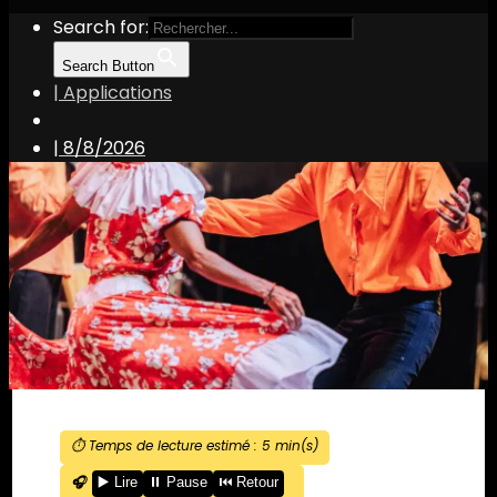
Search for:
Search Button
| Applications
|
8/8/2026
⏱️ Temps de lecture estimé :
5
min(s)
🎧
▶️ Lire
⏸️ Pause
⏮️ Retour