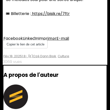
🎟 Billetterie :
https://bisik.re/7ftr
Partager :
Facebook
LinkedIn
Imprimer
E-mail
Copier le lien de cet article
Fév 18, 2025
Un
1.8- (K)ozé Dann Bisik
,
Culture
Commentaire
3069 vues
Sur
Les
A propos de l'auteur
Légendes
Kaloupilé
Et
Jacqueline
Farreyrol
À
La