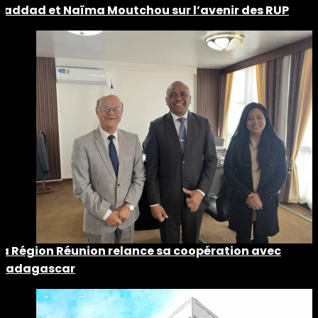
Haddad et Naïma Moutchou sur l’avenir des RUP
La Région Réunion relance sa coopération avec
Madagascar