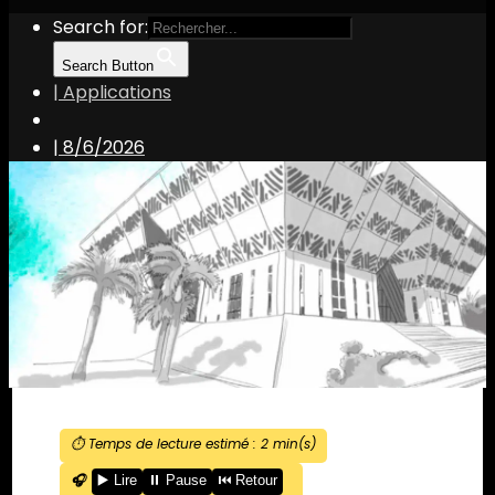
Search for:
Search Button
| Applications
|
8/6/2026
⏱️ Temps de lecture estimé :
2
min(s)
🎧
▶️ Lire
⏸️ Pause
⏮️ Retour