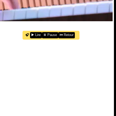
🎧
▶️ Lire
⏸️ Pause
⏮️ Retour