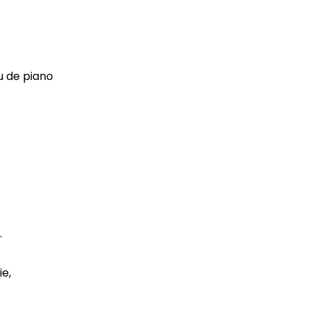
 de piano
.
e,