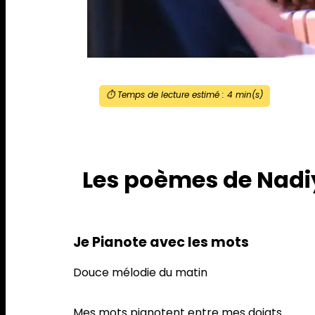
⏱️ Temps de lecture estimé :
4
min(s)
Les poèmes de Nadi
Je Pianote avec les mots
Douce mélodie du matin
Mes mots pianotent entre mes doigts