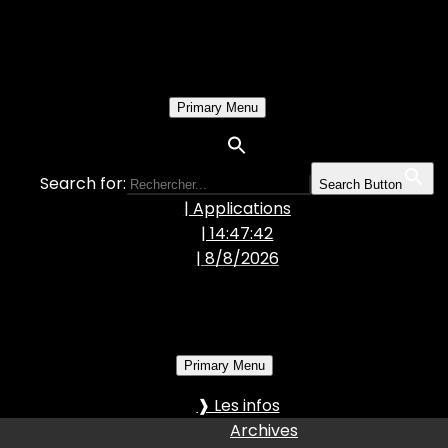
Primary Menu
Search for:
Search Button
| Applications
| 14:47:43
|
8/8/2026
Primary Menu
❱ Les infos
Archives