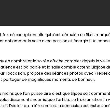
het fermé exceptionnelle qui s’est déroulée au Bisik, mar
a vont enflammer la salle avec passion et énergie ! Un conc
u en nombre et la soirée affiche complet depuis la veille. 
tience est palpable et la salle comble attend Lilojooe de
ur l’occasion, propose des séances photos avec Frédéric
re et partager de magnifiques moments de bonheur.
 moins que l’on puisse dire c’est que Liljooe sait comment 
 applaudissements nourris, que l’artiste se fraie un chem
ous”. Dès les premières notes, la connexion est instantan