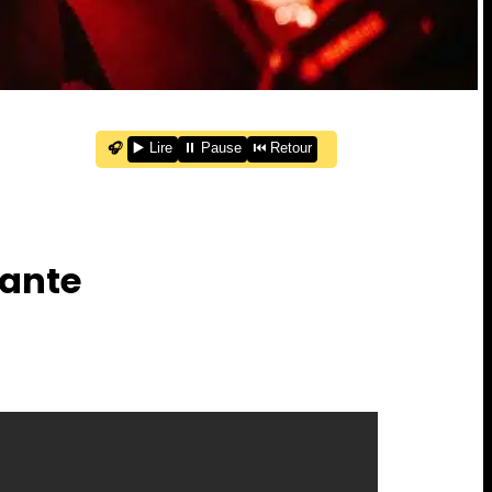
🎧
▶️ Lire
⏸️ Pause
⏮️ Retour
lante