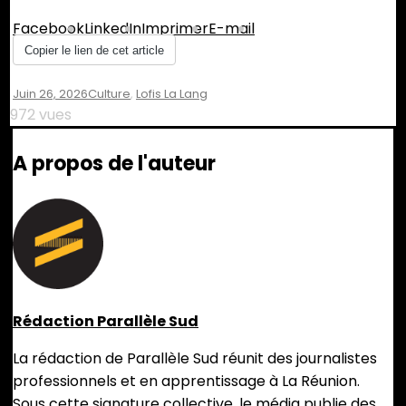
Facebook
LinkedIn
Imprimer
E-mail
Copier le lien de cet article
Juin 26, 2026
Leave
Culture
,
Lofis La Lang
A
972 vues
Comment
On
A propos de l'auteur
Lofis
Lalang
:
De
L’eau,
Du
Lait,
Du
Jus
Rédaction Parallèle Sud
De
Canne
La rédaction de Parallèle Sud réunit des journalistes
professionnels et en apprentissage à La Réunion.
Sous cette signature collective, le média publie des