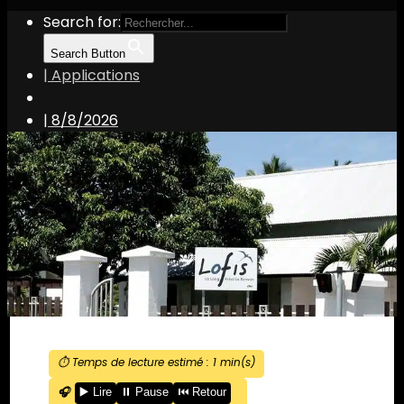
Search for:
Search Button
| Applications
|
8/8/2026
⏱️ Temps de lecture estimé :
1
min(s)
🎧
▶️ Lire
⏸️ Pause
⏮️ Retour