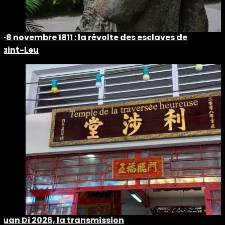
5-8 novembre 1811 : la révolte des esclaves de
Saint-Leu
Guan Di 2026, la transmission