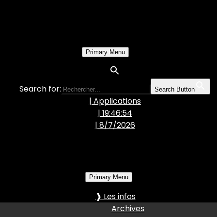
Primary Menu
Search for:
Search Button
| Applications
| 19:46:55
|
8/7/2026
Primary Menu
❱ Les infos
Archives