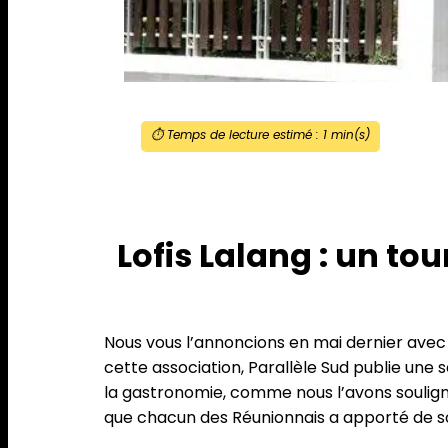
⏱️ Temps de lecture estimé :
1
min(s)
Lofis Lalang : un t
Nous vous l’annoncions en mai dernier ave
cette association, Parallèle Sud publie une sé
la gastronomie, comme nous l’avons souligné
que chacun des Réunionnais a apporté de so