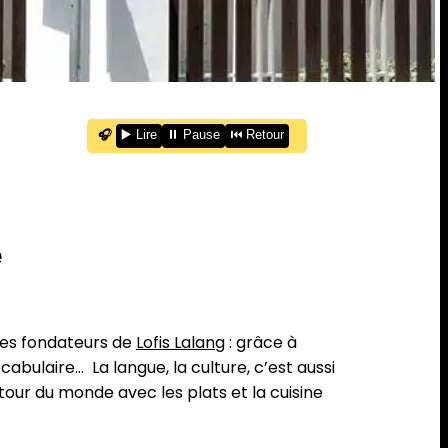
🎧
▶️ Lire
⏸️ Pause
⏮️ Retour
e
res fondateurs de
Lofis Lalang
: grâce à
ocabulaire… La langue, la culture, c’est aussi
our du monde avec les plats et la cuisine