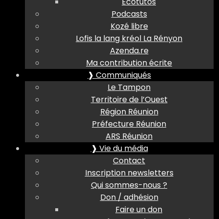
Ecotutos
Podcasts
Kozé libre
Lofis la lang kréol La Rényon
Azenda.re
Ma contribution écrite
❱ Communiqués
Le Tampon
Territoire de l’Ouest
Région Réunion
Préfecture Réunion
ARS Réunion
❱ Vie du média
Contact
Inscription newsletters
Qui sommes-nous ?
Don / adhésion
Faire un don