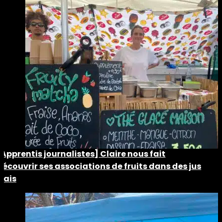
[Apprentis journalistes] Claire nous fait
découvrir ses associations de fruits dans des jus
frais