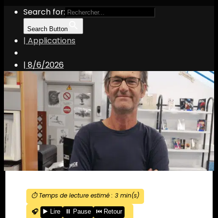
Search for:
Search Button
| Applications
|
8/6/2026
⏱️ Temps de lecture estimé :
3
min(s)
🎧
▶️ Lire
⏸️ Pause
⏮️ Retour