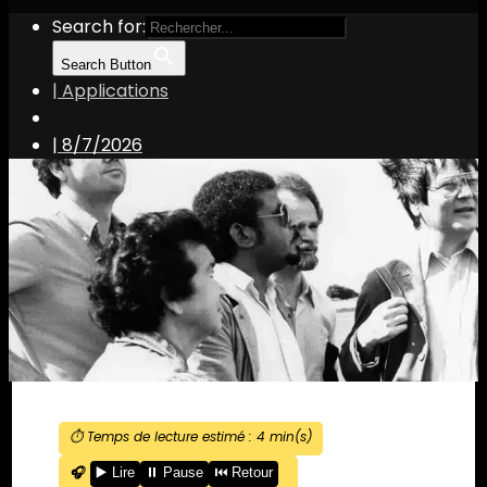
Search for:
Search Button
| Applications
|
8/7/2026
⏱️ Temps de lecture estimé :
4
min(s)
🎧
▶️ Lire
⏸️ Pause
⏮️ Retour