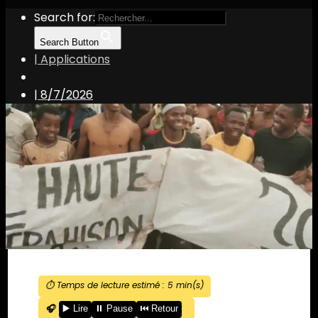
Search for:
Search Button
| Applications
|
8/7/2026
⏱️ Temps de lecture estimé :
5
min(s)
🎧
▶️ Lire
⏸️ Pause
⏮️ Retour