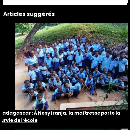
Articles suggérés
Madagascar : À Nosy Iranja, la maîtresse porte la
survie de l’école