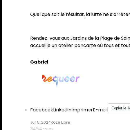
Quel que soit le résultat, la lutte ne s’arrête
Rendez-vous aux Jardins de la Plage de Saint
accueille un atelier pancarte où tous et to
Gabriel
Partager :
Copier le li
Facebook
LinkedIn
Imprimer
E-mail
Juil 5, 2024
Kozé Libre
3454 vues