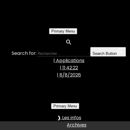
Primary Menu
Search for:
Search Button
| Applications
| 11:42:23
|
8/8/2026
Primary Menu
❱ Les infos
Archives