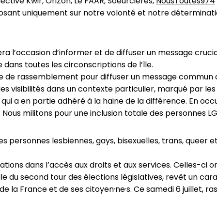
ective Kwir, OriZon, Le FAAR, Soeurcières,
NousToutes974
osant uniquement sur notre volonté et notre déterminati
ra l’occasion d’informer et de diffuser un message crucial
 dans toutes les circonscriptions de l’île.
ace de rassemblement pour diffuser un message commun de 
 des visibilités dans un contexte particulier, marqué par
s qui a en partie adhéré à la haine de la différence. En oc
 Nous militons pour une inclusion totale des personnes LG
les personnes lesbiennes, gays, bisexuelles, trans, queer 
nations dans l’accès aux droits et aux services. Celles-ci 
lle du second tour des élections législatives, revêt un car
de la France et de ses citoyen·ne·s. Ce samedi 6 juillet,