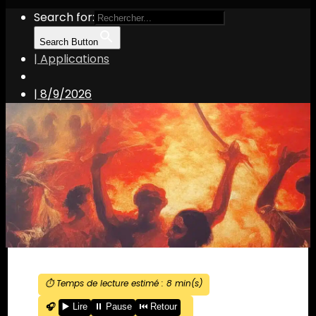
Search for:
Search Button
| Applications
|
8/9/2026
⏱️ Temps de lecture estimé :
8
min(s)
🎧
▶️ Lire
⏸️ Pause
⏮️ Retour