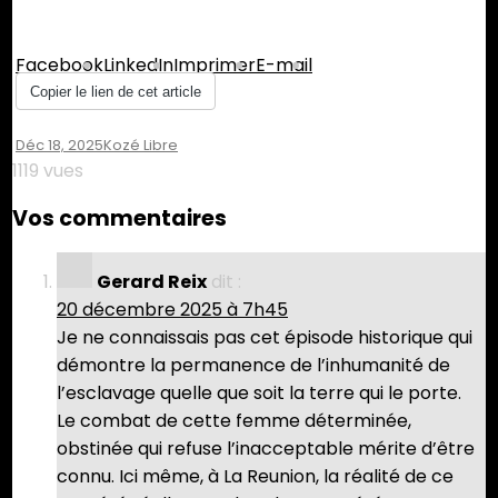
Partager :
Facebook
LinkedIn
Imprimer
E-mail
Copier le lien de cet article
Déc 18, 2025
Un
Kozé Libre
Commentaire
1119 vues
Sur
Mary
Vos commentaires
Prince,
Première
Femme
Gerard Reix
dit :
Noire
20 décembre 2025 à 7h45
À
Je ne connaissais pas cet épisode historique qui
Briser
démontre la permanence de l’inhumanité de
Les
Chaînes
l’esclavage quelle que soit la terre qui le porte.
De
Le combat de cette femme déterminée,
L’esclavage
obstinée qui refuse l’inacceptable mérite d’être
Dans
connu. Ici même, à La Reunion, la réalité de ce
Les