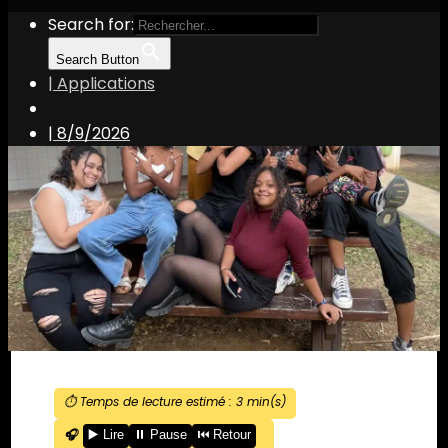
Search for:
Search Button
| Applications
|
8/9/2026
⏱️ Temps de lecture estimé :
3
min(s)
🎧
▶️ Lire
⏸️ Pause
⏮️ Retour