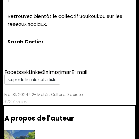
Retrouvez bientôt le collectif Soukoukou sur les
réseaux sociaux.
Sarah Cortier
Partager :
Facebook
LinkedIn
Imprimer
E-mail
Copier le lien de cet article
Mai 31, 2024
2.2- Matèr
,
Culture
,
Société
3237 vues
A propos de l'auteur