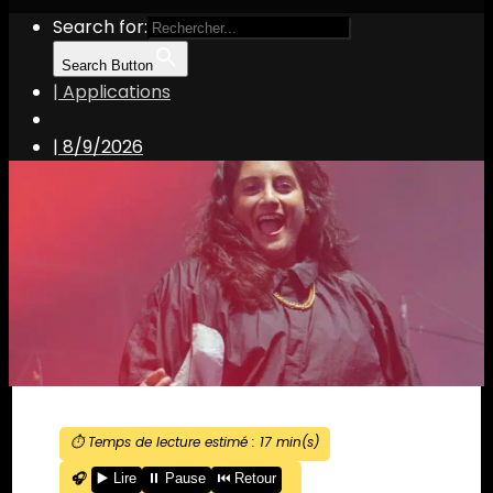
Search for:
Search Button
| Applications
|
8/9/2026
⏱️ Temps de lecture estimé :
17
min(s)
🎧
▶️ Lire
⏸️ Pause
⏮️ Retour