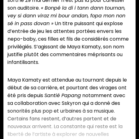
sorti le 29 mai dernier n’est pas là pour caresser
son auditoire.
« Bonpé la di i tann dann tournan,
vey si dann viraz mi bour andan, fopa mon non
sé in pass dovan »
Un titre puissant qui explose
d’entrée de jeu les attentes portées envers les
nepo-baby, ces filles et fils de considérés comme
privilégiés. S’agissant de Maya Kamaty, son nom
justifie plutôt des commentaires méprisants ou
infantilisants.
Maya Kamaty est attendue au tournant depuis le
début de sa carrière, et pourtant des virages ont
été pris depuis
Santié Papang
notamment avec
sa collaboration avec Sskyron qui a donné des
sonorités plus pop et urbaines à sa musique.
Certains fans restent, d’autres partent et de
nouveaux arrivent. La constante qui reste est la
liberté de l’artiste à explorer de nouvelles