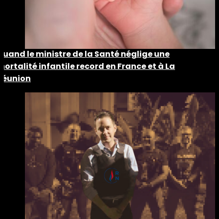
Quand le ministre de la Santé néglige une
mortalité infantile record en France et à La
Réunion