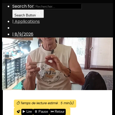
Search for:
Search Button
| Applications
|
8/9/2026
⏱️ Temps de lecture estimé :
5
min(s)
🎧
▶️ Lire
⏸️ Pause
⏮️ Retour