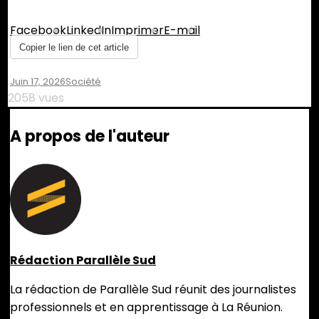
Partager :
Facebook
LinkedIn
Imprimer
E-mail
Copier le lien de cet article
Juin 17, 2026
Leave
Société
A
2058 vues
Comment
On
A propos de l'auteur
Miki,
Le
Chaman
Des
Guitares
Au
Moufia
Rédaction Parallèle Sud
La rédaction de Parallèle Sud réunit des journalistes
professionnels et en apprentissage à La Réunion.