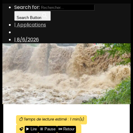
Search for:
Search Button
| Applications
|
8/6/2026
⏱️ Temps de lecture estimé :
1
min(s)
🎧
▶️ Lire
⏸️ Pause
⏮️ Retour