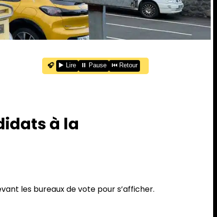
🎧
▶️ Lire
⏸️ Pause
⏮️ Retour
idats à la
devant les bureaux de vote pour s’afficher.