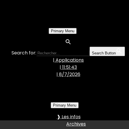
Primary Menu
Search for:
Search Button
| Applications
| 11:51:44
|
8/7/2026
Primary Menu
❱ Les infos
Archives