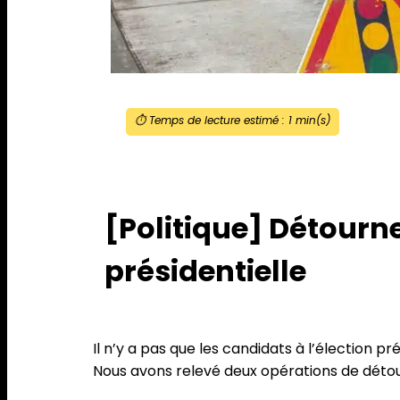
⏱️ Temps de lecture estimé :
1
min(s)
[Politique] Détourn
présidentielle
Il n’y a pas que les candidats à l’élection p
Nous avons relevé deux opérations de détour