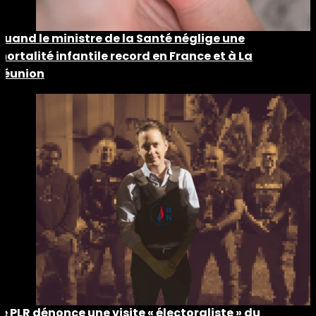
Quand le ministre de la Santé néglige une
mortalité infantile record en France et à La
Réunion
Le PLR dénonce une visite « électoraliste » du