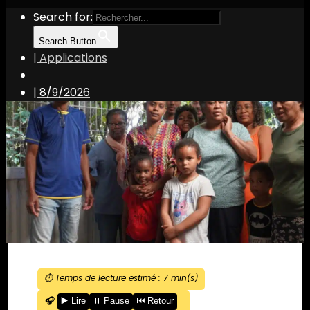
Search for:
Search Button
| Applications
|
8/9/2026
⏱️ Temps de lecture estimé :
7
min(s)
🎧
▶️ Lire
⏸️ Pause
⏮️ Retour