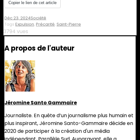
Copier le lien de cet article
Déc 23, 2024
Société
Tags
Expulsion
,
Précarité
,
Saint-Pierre
3794 vues
A propos de l'auteur
Jéromine Santo Gammaire
Journaliste. En quête d’un journalisme plus humain et
plus inspirant, Jéromine Santo-Gammaire décide en
2020 de participer à la création d'un média
indépendant, Parallèle Sud. Auparavant, elle a