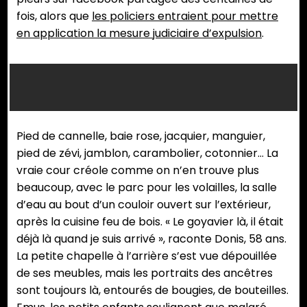
fois, alors que
les policiers entraient pour mettre
en application la mesure judiciaire d’expulsion
.
A
Le
La
Cotonnier
Les
A
Depuis
l’entrée
pied
cour
quatre
l’entré
le
de
de
de
habitants
de
25
la
benjoin
800
dorment
la
Pied de cannelle, baie rose, jacquier, manguier,
avril
maison,
est
m2
sous
maison
pied de zévi, jamblon, carambolier, cotonnier… La
2024,
sur
« l’un
abrite
le
sur
vraie cour créole comme on n’en trouve plus
la
le
des
de
boukan
le
beaucoup, avec le parc pour les volailles, la salle
vie
boulevard,
plus
nombreux
sur
boulev
d’eau au bout d’un couloir ouvert sur l’extérieur,
de
la
vieux
arbres.
des
la
après la cuisine feu de bois. « Le goyavier là, il était
la
famille
de
matelas
famille
déjà là quand je suis arrivé », raconte Donis, 58 ans.
famille
a
Saint-
gonflables
a
La petite chapelle à l’arrière s’est vue dépouillée
Rallots
accroché
Pierre »,
ou
accro
de ses meubles, mais les portraits des ancêtres
est
des
selon
des
des
sont toujours là, entourés de bougies, de bouteilles.
suspendue
banderoles.
un
lits
bander