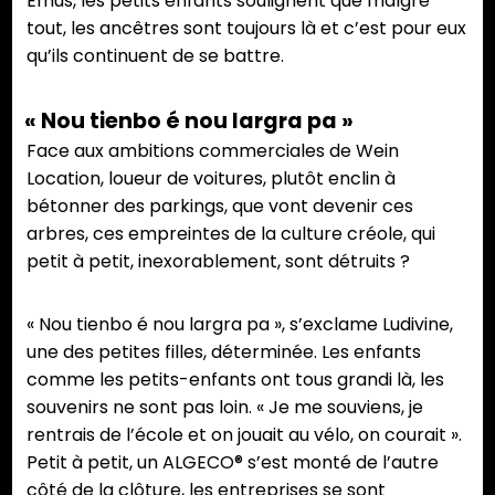
Emus, les petits enfants soulignent que malgré
à
membre
de
tout, les ancêtres sont toujours là et c’est pour eux
l’application
de
camp.
qu’ils continuent de se battre.
de
la
l’expulsion
famille
« Nou tienbo é nou largra pa »
de
Rallots.
leur
Face aux ambitions commerciales de Wein
maison
Location, loueur de voitures, plutôt enclin à
familiale.
bétonner des parkings, que vont devenir ces
Ils
arbres, ces empreintes de la culture créole, qui
vivent
petit à petit, inexorablement, sont détruits ?
entre
incertitude
« Nou tienbo é nou largra pa », s’exclame Ludivine,
et
une des petites filles, déterminée. Les enfants
précarité.
comme les petits-enfants ont tous grandi là, les
souvenirs ne sont pas loin. « Je me souviens, je
rentrais de l’école et on jouait au vélo, on courait ».
Petit à petit, un ALGECO® s’est monté de l’autre
côté de la clôture, les entreprises se sont