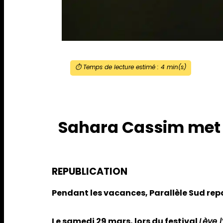
⏱️ Temps de lecture estimé :
4
min(s)
Sahara Cassim met e
REPUBLICATION
Pendant les vacances, Parallèle Sud repa
Le samedi 29 mars, lors du
festival
Lève l