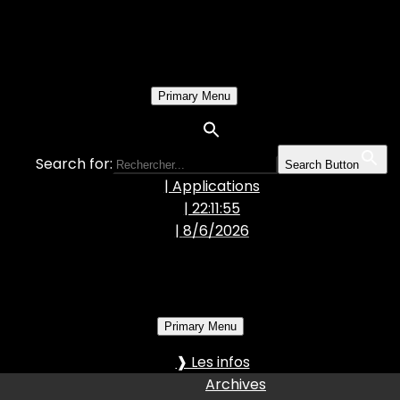
Primary Menu
Search for:
Search Button
| Applications
| 22:11:57
|
8/6/2026
Primary Menu
❱ Les infos
Archives