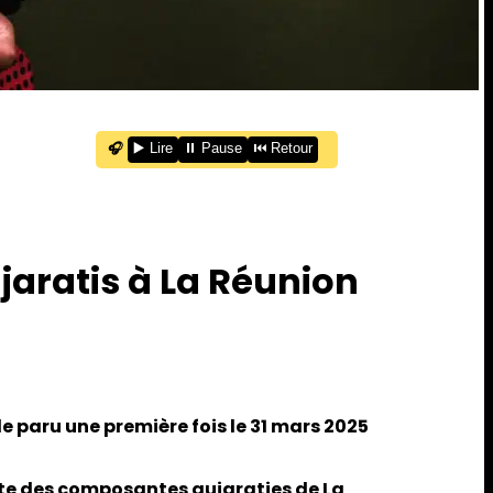
🎧
▶️ Lire
⏸️ Pause
⏮️ Retour
jaratis à La Réunion
e paru une première fois le 31 mars 2025
ste des composantes gujaraties de La