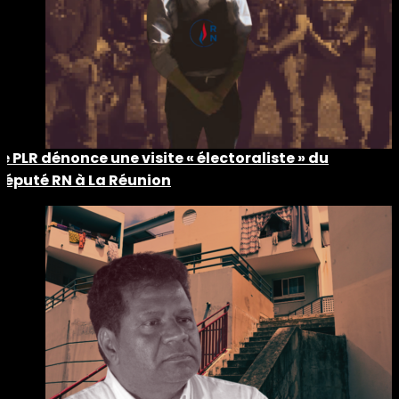
Le PLR dénonce une visite « électoraliste » du
député RN à La Réunion