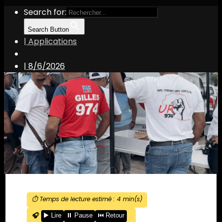
Search for:
Search Button
| Applications
|
8/6/2026
⏱️ Temps de lecture estimé :
4
min(s)
🎧
▶️ Lire
⏸️ Pause
⏮️ Retour