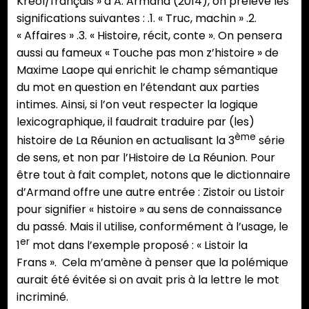
Kréol/français » d’A. Armand (2014), on prélève les
significations suivantes : .1. « Truc, machin » .2.
« Affaires » .3. « Histoire, récit, conte ». On pensera
aussi au fameux « Touche pas mon z’histoire » de
Maxime Laope qui enrichit le champ sémantique
du mot en question en l’étendant aux parties
intimes. Ainsi, si l’on veut respecter la logique
lexicographique, il faudrait traduire par (les)
ème
histoire de La Réunion en actualisant la 3
série
de sens, et non par l’Histoire de La Réunion. Pour
être tout à fait complet, notons que le dictionnaire
d’Armand offre une autre entrée : Zistoir ou Listoir
pour signifier « histoire » au sens de connaissance
du passé. Mais il utilise, conformément à l’usage, le
er
1
mot dans l’exemple proposé : « Listoir la
Frans ». Cela m’amène à penser que la polémique
aurait été évitée si on avait pris à la lettre le mot
incriminé.