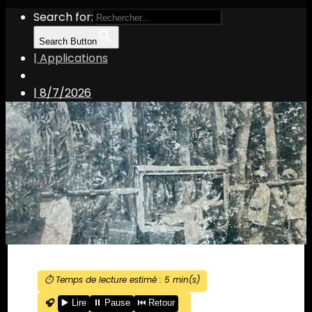
Search for:
Search Button
| Applications
|
8/7/2026
⏱️ Temps de lecture estimé :
5
min(s)
🎧
▶️ Lire
⏸️ Pause
⏮️ Retour