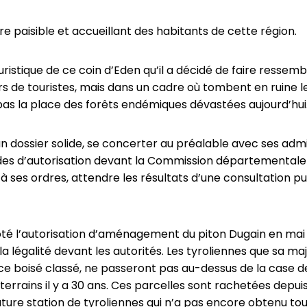
vre paisible et accueillant des habitants de cette région.
uristique de ce coin d’Eden qu’il a décidé de faire ressembl
ers de touristes, mais dans un cadre où tombent en ruine le
bas la place des forêts endémiques dévastées aujourd’hui
n dossier solide, se concerter au préalable avec ses admi
ndes d’autorisation devant la Commission départementale
t à ses ordres, attendre les résultats d’une consultation p
voté l’autorisation d’aménagement du piton Dugain en mai 
e la légalité devant les autorités. Les tyroliennes que sa 
e boisé classé, ne passeront pas au-dessus de la case de 
terrains il y a 30 ans. Ces parcelles sont rachetées depui
future station de tyroliennes qui n’a pas encore obtenu tou