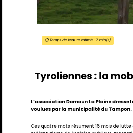
⏱️ Temps de lecture estimé :
7
min(s)
Tyroliennes : la mob
L’association Domoun La Plaine dresse l
voulues par la municipalité du Tampon.
Ces quatre mots résument 16 mois de lutte 