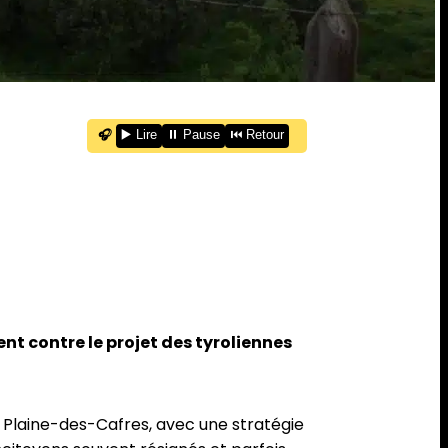
🎧
▶️ Lire
⏸️ Pause
⏮️ Retour
t contre le projet des tyroliennes
 Plaine-des-Cafres, avec une stratégie