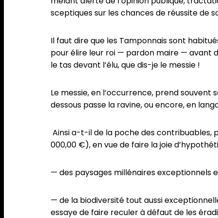
mêlant alerte de l’opinion publique, tractati
sceptiques sur les chances de réussite de s
Il faut dire que les Tamponnais sont habitués,
pour élire leur roi — pardon maire — avant 
le tas devant l’élu, que dis-je le messie !
Le messie, en l’occurrence, prend souvent s
dessous passe la ravine, ou encore, en langag
Ainsi a-t-il de la poche des contribuables,
000,00 €), en vue de faire la joie d’hypothét
— des paysages millénaires exceptionnels et 
— de la biodiversité tout aussi exceptionnell
essaye de faire reculer à défaut de les éra