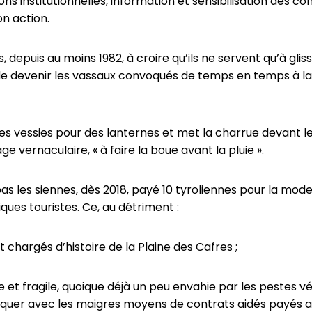
ons institutionnelles, information et sensibilisation des c
on action.
 depuis au moins 1982, à croire qu’ils ne servent qu’à glisse
de devenir les vassaux convoqués de temps en temps à la f
es vessies pour des lanternes et met la charrue devant l
e vernaculaire, « à faire la boue avant la pluie ».
 pas les siennes, dès 2018, payé 10 tyroliennes pour la 
iques touristes. Ce, au détriment :
chargés d’histoire de la Plaine des Cafres ;
e et fragile, quoique déjà un peu envahie par les pestes v
diquer avec les maigres moyens de contrats aidés payés a