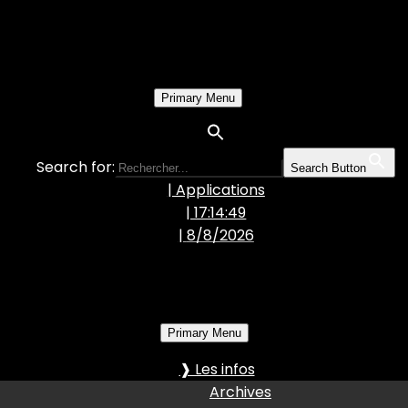
Primary Menu
Search for:
Search Button
| Applications
| 17:14:50
|
8/8/2026
Primary Menu
❱ Les infos
Archives