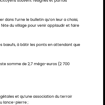
oncitoyens souvent résignés et parfois
r dans l’urne le bulletin qu’on leur a choisi,
ête du village pour venir applaudir et faire
es bœufs, à bâtir les ponts en attendant que
modeste somme de 2,7 méga-euros (2 700
égétales et qu’une association du terroir
u lance-pierre ;