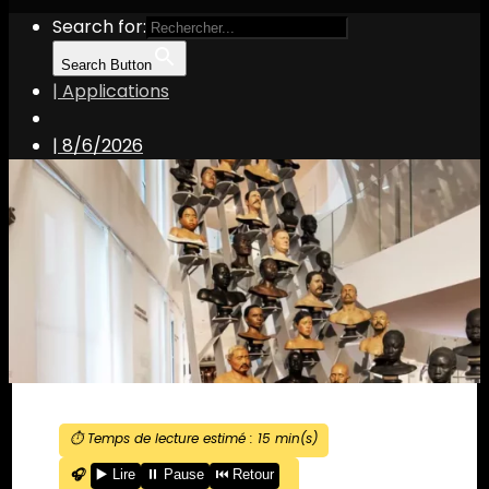
Search for:
Search Button
| Applications
|
8/6/2026
⏱️ Temps de lecture estimé :
15
min(s)
🎧
▶️ Lire
⏸️ Pause
⏮️ Retour