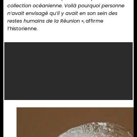
collection océanienne. Voilà pourquoi personne
n’avait envisagé qu’il y avait en son sein des
restes humains de la Réunion »
, affirme
l’historienne.
Hôpital militaire de la
Hôpital militaire de la
colonie Publicité
colonie Publicité
pour le lycée de La
pour le lycée de La
Réunion dans La
Réunion dans La
Réunion : sanatorium,
Réunion : sanatorium,
sources thermales.
sources thermales.
Pittoresque aux sites
Pittoresque aux sites
enchanteurs,
enchanteurs,
Gustave Manes,
Gustave Manes,
syndicat d’initiative
syndicat d’initiative
de La Réunion, Saint-
de La Réunion, Saint-
Denis, 1913, ouvrage