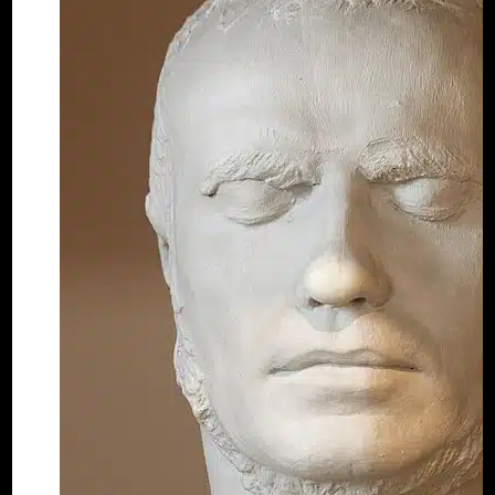
Denis, 1913, ouvrage
conservé au centre
conservé au centre
de documentation
de documentation
de la DAC de La
de la DAC de La
Réunion.
Réunion.