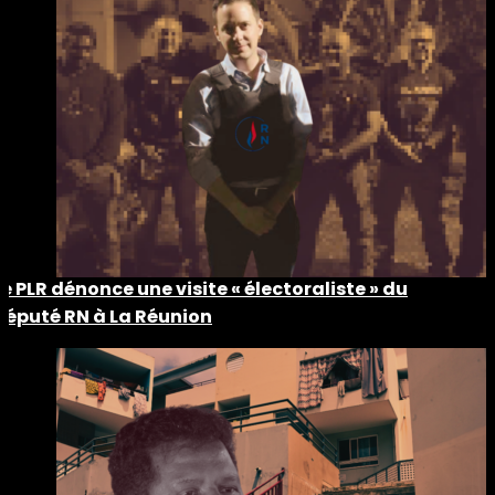
Le PLR dénonce une visite « électoraliste » du
député RN à La Réunion