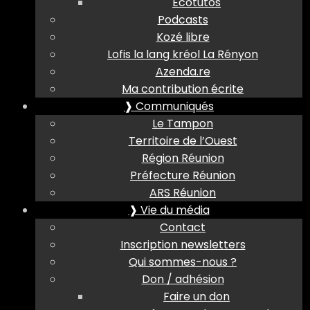
Ecotutos
Podcasts
Kozé libre
Lofis la lang kréol La Rényon
Azenda.re
Ma contribution écrite
❱ Communiqués
Le Tampon
Territoire de l’Ouest
Région Réunion
Préfecture Réunion
ARS Réunion
❱ Vie du média
Contact
Inscription newsletters
Qui sommes-nous ?
Don / adhésion
Faire un don