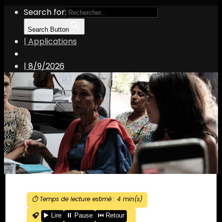
Search for:
Search Button
| Applications
|
8/9/2026
⏱️ Temps de lecture estimé :
4
min(s)
🎧
▶️ Lire
⏸️ Pause
⏮️ Retour