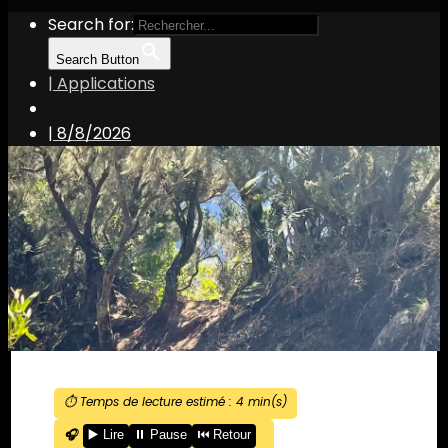
Search for:
Search Button
| Applications
|
8/8/2026
⏱️ Temps de lecture estimé :
4
min(s)
🎧
▶️ Lire
⏸️ Pause
⏮️ Retour