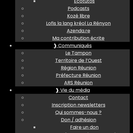
Ecotutos
Podcasts
Kozé libre
Lofis la lang kréol La Rényon
Azenda.re
Ma contribution écrite
❱ Communiqués
Le Tampon
Territoire de l’Ouest
Région Réunion
Préfecture Réunion
ARS Réunion
❱ Vie du média
Contact
Inscription newsletters
Qui sommes-nous ?
Don / adhésion
Faire un don