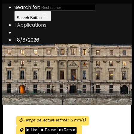
Search for:
Search Button
| Applications
|
8/8/2026
⏱️ Temps de lecture estimé :
5
min(s)
🎧
▶️ Lire
⏸️ Pause
⏮️ Retour