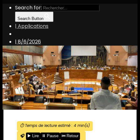
Search for:
Search Button
| Applications
|
8/6/2026
⏱️ Temps de lecture estimé :
4
min(s)
🎧
▶️ Lire
⏸️ Pause
⏮️ Retour