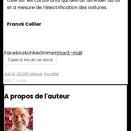
taxe sur les carburants qui devrait diminuer au fur
et à mesure de l’électrification des voitures.
Franck Cellier
Partager :
Facebook
LinkedIn
Imprimer
E-mail
Copier le lien de cet article
Juil 14, 2023
Politique
,
Société
3457 vues
A propos de l'auteur