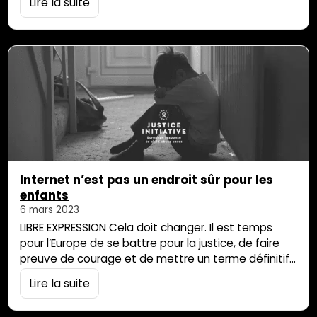
Lire la suite
au 17 août 1744, drossé sur les brisants de l’ilot
d’Ambre, il fait naufrage. De nombreux noyés dont
plusieurs femmes sont à déplorer… Lors de […]
Internet n’est pas un endroit sûr pour les
enfants
6 mars 2023
LIBRE EXPRESSION Cela doit changer. Il est temps
pour l’Europe de se battre pour la justice, de faire
preuve de courage et de mettre un terme définitif
aux sévices sexuels subis par les enfants. Chez
Lire la suite
Justice Initiative, nous avons vu l’impact majeur que
les violences et sévices sexuels ont sur la vie des