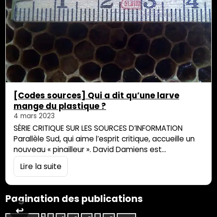
[Codes sources] Qui a dit qu’une larve
mange du plastique ?
4 mars 2023
SÉRIE CRITIQUE SUR LES SOURCES D’INFORMATION
Parallèle Sud, qui aime l’esprit critique, accueille un
nouveau « pinailleur ». David Damiens est
scientifique et se propose d’aider les visiteurs de sa
Lire la suite
chaîne Youtube à trouver leur chemin dans la
masse d’informations qui circulent dans les médias
et sur les réseaux sociaux. Dans cette première
Pagination des publications
vidéo, on cherche les sources d’un article de la […]
↩︎