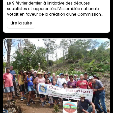
Le 9 février dernier, à l’initiative des députes
socialistes et apparentés, l’Assemblée nationale
votait en faveur de la création d’une Commission
d’enquête parlementaire sur la Vie chère en Outre-
Lire la suite
mer. Après cette première étape, a été désigné, le
9 mars 2023, le bureau de ladite commission sur la
Vie chère en Outre-mer :Président : Guillaume
VuilletetRapporteur : Johnny Hajjar Vice-présidents
:Maud […]