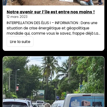
Notre avenir sur l’île est entre nos mains !
12 mars 2023
INTERPELLATION DES ÉLUS I – INFORMATION : Dans une
situation de crise énergétique et géopolitique
mondiale qui, comme vous le savez, frappe déjà La
Réunion de plein fouet avec des augmentations de
Lire la suite
prix prohibitives et un risque de rupture
d’approvisionnement de plus en plus grand, les
Réunionnaises et les Réunionnais veulent qu’ « un
grand plan stratégique global » soit mis en […]