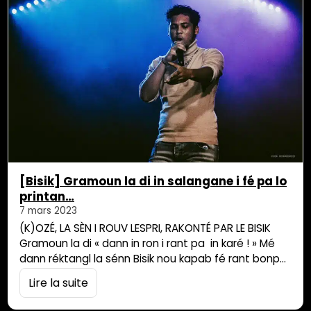
[Bisik] Gramoun la di in salangane i fé pa lo
printan…
7 mars 2023
(K)OZÉ, LA SÈN I ROUV LESPRI, RAKONTÉ PAR LE BISIK
Gramoun la di « dann in ron i rant pa in karé ! » Mé
dann réktangl la sénn Bisik nou kapab fé rant bonpé
talan zartis ek Bonpé styl pou shak swaré
Lire la suite
(K)ozé.Beurthy Dubar ek Bertrand Robert lé passér
mikro té fidèl o post pou mét swaré-la an kadans.