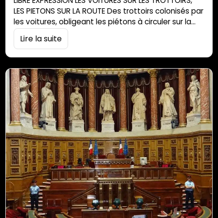
LIBRE EXPRESSION LES VOITURES SUR LES TROTTOIRS,
LES PIETONS SUR LA ROUTE Des trottoirs colonisés par
les voitures, obligeant les piétons à circuler sur la
chaussée : c’est le désolant tableau qu’offre
Lire la suite
fréquemment la route du Trou d’Eau, à la Saline-les-
Bains. Cette situation — particulièrement
dangereuse pour les enfants, les parents équipés
de poussettes, les personnes âgées et à mobilité
réduite […]