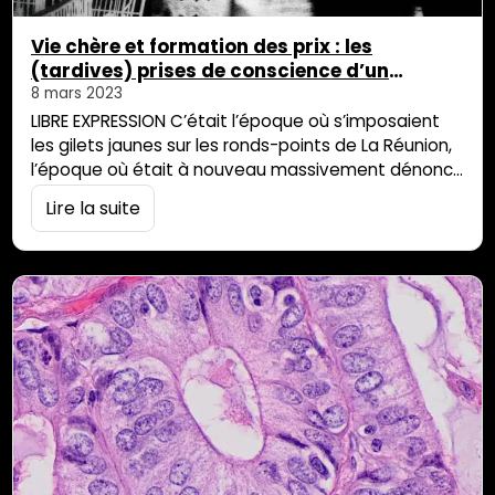
Vie chère et formation des prix : les
(tardives) prises de conscience d’un
profond ignorant
8 mars 2023
LIBRE EXPRESSION C’était l’époque où s’imposaient
les gilets jaunes sur les ronds-points de La Réunion,
l’époque où était à nouveau massivement dénoncé
le « coût de la vie » exorbitant, réquisitoire
Lire la suite
réunionnais périodique, hélas peu suivi d’effets
perceptibles. Lors d’une session de préparation à la
retraite des fonctionnaires, organisée par la SRIAS,
alors que, parfait ignorant, je m’apprêtais à
approuver la dénonciation […]