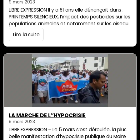
9 mars 2023
LIBRE EXPRESSION Il y a 61 ans elle dénonçait dans :
PRINTEMPS SILENCIEUX, l’impact des pesticides sur les
populations animales et notamment sur les oiseaux
qui disparaissaient au fur et à mesure. Elle, c’est
Lire la suite
Rachel CARSON, américaine biologiste marine et
militante écologiste décédée en 1964. Une autre
femme, une autre lanceuse d’alerte fait entendre
aussi un cri d’alarme à propos […]
LA MARCHE DE L’’HYPOCRISIE
9 mars 2023
LIBRE EXPRESSION – Le 5 mars s’est déroulée, la plus
belle manifestation d’hypocrisie publique du Maire