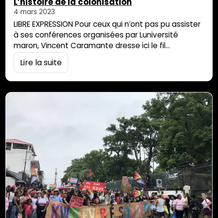
L’histoire de la colonisation
4 mars 2023
LIBRE EXPRESSION Pour ceux qui n’ont pas pu assister
à ses conférences organisées par Luniversité
maron, Vincent Caramante dresse ici le fil
conducteur de son exposé. Une prochaine
Lire la suite
conférence est programmée le 7 avril 2023 à
Château Morange, Saint-Denis. Qu’est-ce que la
colonisation ? Je remercie vivement LUNIVERSITE
MARON et son précieux responsable, animateur,
coordinateur, d’avoir organisé cette
conférence/débat, me faisant […]