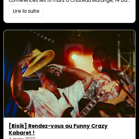
conférences les 10 mars à Château Morange, 14 bd
Doret, Saint-Denis, de 17h30 à 19h30, et 18 mars au
Lire la suite
Vieux Domaine, 76 chemin recherchant, Ravine-des-
Cabris sur le thème de la lutte contre le
réchauffement climatique à La Réunion. Avez-vous
remarqué la sécheresse de ces derniers mois alors
[…]
[Bisik] Rendez-vous au Funny Crazy
Kabaret !