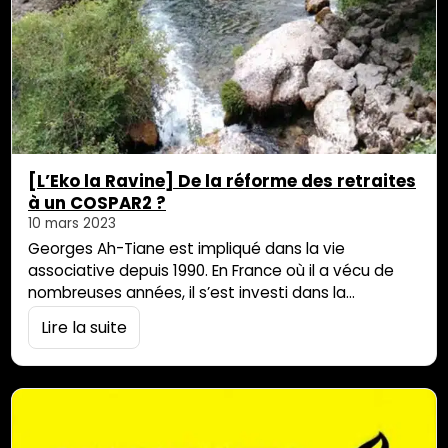
[L’Eko la Ravine] De la réforme des retraites
à un COSPAR2 ?
10 mars 2023
Georges Ah-Tiane est impliqué dans la vie
associative depuis 1990. En France où il a vécu de
nombreuses années, il s’est investi dans la
promotion de la culture réunionnaise au travers de
Lire la suite
nombreux biais : en créant des associations, en
enseignant le créole, en mettant en avant le
patrimoine culinaire péi ou encore la musique. Il a
créé des ponts […]