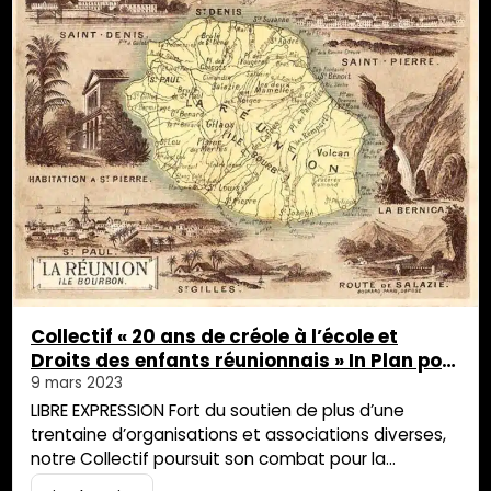
Collectif « 20 ans de créole à l’école et
Droits des enfants réunionnais » In Plan pou
Lamontraz Nout Zarlor
9 mars 2023
LIBRE EXPRESSION Fort du soutien de plus d’une
trentaine d’organisations et associations diverses,
notre Collectif poursuit son combat pour la
généralisation de l’offre d’enseignement de la