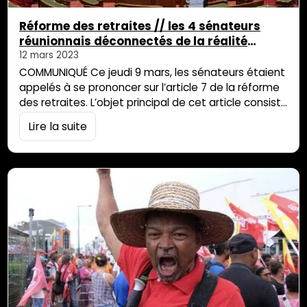
Réforme des retraites // les 4 sénateurs
réunionnais déconnectés de la réalité
sociale de notre territoire !
12 mars 2023
COMMUNIQUÉ Ce jeudi 9 mars, les sénateurs étaient
appelés à se prononcer sur l’article 7 de la réforme
des retraites. L’objet principal de cet article consiste
à reporter l’âge légal de départ à la retraite à 64
Lire la suite
ans. Les quatre sénateurs réunionnais, Nassimah
Dindar, Jean-Louis Lagourgue, Viviane Malet et
Michel Dennemont ont tous voté pour ce report. Ce
vote, lourd […]