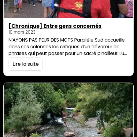
[Chronique] Entre gens concernés
10 mars 2023
N’AYONS PAS PEUR DES MOTS Parallèle Sud accueille
dans ses colonnes les critiques d’un dévoreur de
phrases qui peut passer pour un sacré pinailleur. Lu
hier au milieu de l’embouteillage de phrases écrites
Lire la suite
au sujet de la journée d’action contre la réforme
des retraites : « En fin de journée, le secteur de
Gillot est le dernier encore concerné par […]