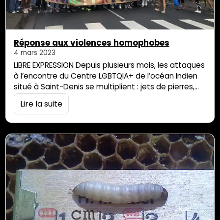
Réponse aux violences homophobes
4 mars 2023
LIBRE EXPRESSION Depuis plusieurs mois, les attaques
à l’encontre du Centre LGBTQIA+ de l’océan Indien
situé à Saint-Denis se multiplient : jets de pierres,
cambriolage, insultes homophobes, vandalisme…
Lire la suite
Pour finalement atteindre un point de non-retour
dans la violence, marqué par l’incendie criminel
orchestré dans la nuit du lundi 20 au mardi 21 février.
Le Centre LGBTQIA+ à Saint-Denis est le […]