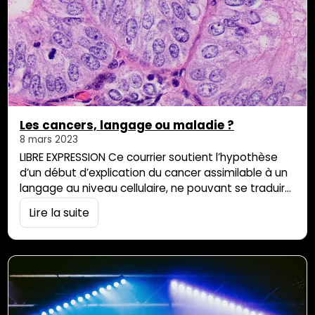
Les cancers, langage ou maladie ?
8 mars 2023
LIBRE EXPRESSION Ce courrier soutient l’hypothèse
d’un début d’explication du cancer assimilable à un
langage au niveau cellulaire, ne pouvant se traduire
en mots mais s’exprimant en maux cancéreux. En
Lire la suite
d’autres termes, la sensibilité cellulaire n’ayant pu
se frayer un chemin informatif – selon des
modalités d’expression symboliques et langagières
– se trouverait enfermée au sein d’organismes
agressés suivant de […]