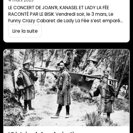
4 mars 2023
LE CONCERT DE JOAN’R, KANASEL ET LADY LA FÉE
RACONTÉ PAR LE BISIK Vendredi soir, le 3 mars, Le
Funny Crazy Cabaret de Lady La Fée s’est emparé
du Bisik, emportant avec lui celles et ceux se
Lire la suite
trouvant dans les alentours tandis Le Flower Trio de
Kanasel, longtemps artiste associé du Bisik, faisait
son premier concert sur notre scène… sous […]