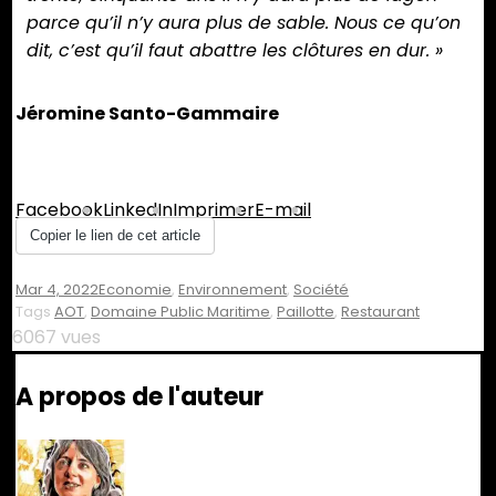
parce qu’il n’y aura plus de sable. Nous ce qu’on
dit, c’est qu’il faut abattre les clôtures en dur. »
Jéromine Santo-Gammaire
Partager :
Facebook
LinkedIn
Imprimer
E-mail
Copier le lien de cet article
Mar 4, 2022
Economie
,
Environnement
,
Société
Tags
AOT
,
Domaine Public Maritime
,
Paillotte
,
Restaurant
6067 vues
A propos de l'auteur