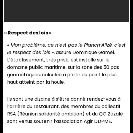
Des
Dominique
44
L’association
L’AOT
Les
membres
Gamel,
m
Agir
(autoris
parasols
des
de
de
DDPME
d’occup
du
collectifs
l’association
large.
demande
tempora
« Respect des lois »
restaurant
Réunion
Agir
©
l’arrêt
du
Planch’Alizé
solidarité
DDPME,
Ysabelle
de
Planch’A
« Mon problème, ce n’est pas le Planch’Alizé, c’est
s’étendent
ambition
mesure
Gomez
l’activité
n’est
le respect des lois »
, assure Dominique Gamel.
jusqu’au
(RSA)
la
de
plus
L’établissement, très prisé, est installé sur le
bord
et
surface
Planch’Alizé.
valable
domaine public maritime, sur la zone des 50 pas
de
QG
d’implantation
©
depuis
géométriques, calculée à partir du point le plus
plage,
Zazalé
du
Ysabelle
2018.
haut atteint par la houle.
à la
étaient
restaurant.
Gomez
©
Saline.
sur
©
Ysabell
Ils sont une dizaine à s’être donné rendez-vous à
©
place
Ysabelle
Gomez
l’arrière du restaurant, des membres du collectif
Ysabelle
pour
Gomez
RSA (Réunion solidarité ambition) et du QG Zazalé
Gomez
soutenir
sont venus soutenir l’association Agir DDPME.
et
diffuser