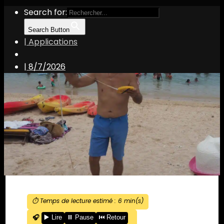
Search for:
Search Button
| Applications
|
8/7/2026
⏱️ Temps de lecture estimé :
6
min(s)
🎧
▶️ Lire
⏸️ Pause
⏮️ Retour