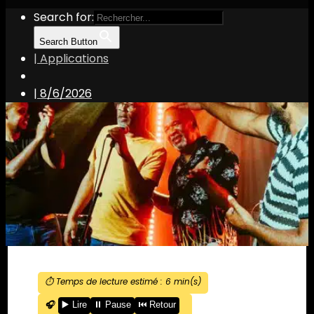
Search for:
Search Button
| Applications
|
8/6/2026
⏱️ Temps de lecture estimé :
6
min(s)
🎧
▶️ Lire
⏸️ Pause
⏮️ Retour