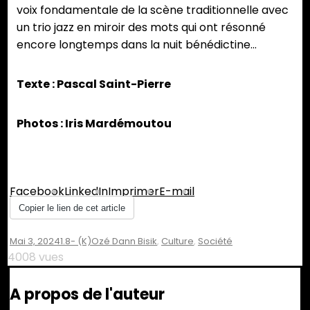
voix fondamentale de la scène traditionnelle avec
un trio jazz en miroir des mots qui ont résonné
encore longtemps dans la nuit bénédictine…
Texte : Pascal Saint-Pierre
Photos : Iris Mardémoutou
Partager :
Facebook
LinkedIn
Imprimer
E-mail
Copier le lien de cet article
Mai 3, 2024
1.8- (K)ozé Dann Bisik
,
Culture
,
Société
4008 vues
A propos de l'auteur