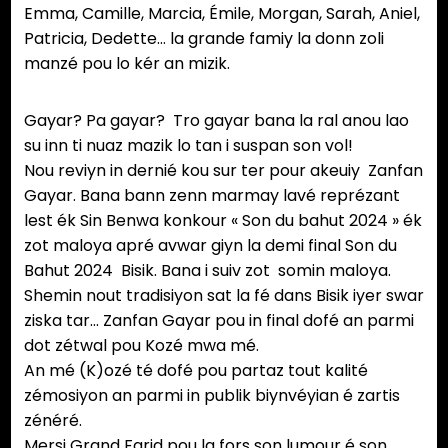
Emma, Camille, Marcia, Émile, Morgan, Sarah, Aniel,
Patricia, Dedette… la grande famiy la donn zoli
manzé pou lo kér an mizik.
Gayar? Pa gayar? Tro gayar bana la ral anou lao
su inn ti nuaz mazik lo tan i suspan son vol!
Nou reviyn in dernié kou sur ter pour akeuiy Zanfan
Gayar. Bana bann zenn marmay lavé reprézant
lest ék Sin Benwa konkour « Son du bahut 2024 » ék
zot maloya apré avwar giyn la demi final Son du
Bahut 2024 Bisik. Bana i suiv zot somin maloya.
Shemin nout tradisiyon sat la fé dans Bisik iyer swar
ziska tar… Zanfan Gayar pou in final dofé an parmi
dot zétwal pou Kozé mwa mé.
An mé (K)ozé té dofé pou partaz tout kalité
zémosiyon an parmi in publik biynvéyian é zartis
zénéré.
Mersi Grand Farid pou la fors son lumour é son