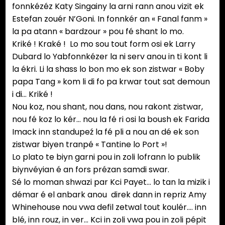
fonnkézéz Katy Singainy la arni rann anou vizit ek
Estefan zouér N’Goni. In fonnkér an « Fanal fanm »
la pa atann « bardzour » pou fé shant lo mo.
Kriké ! Kraké ! Lo mo sou tout form osi ek Larry
Dubard lo Yabfonnkézer la ni serv anou in ti kont li
la ékri. Li la shass lo bon mo ek son zistwar « Boby
papa Tang » kom li di fo pa krwar tout sat demoun
i di… Kriké !
Nou koz, nou shant, nou dans, nou rakont zistwar,
nou fé koz lo kér… nou la fé ri osi la boush ek Farida
Imack inn standupeź la fé pli a nou an dé ek son
zistwar biyen tranpé « Tantine lo Port »!
Lo plato te biyn garni pou in zoli lofrann lo publik
biynvéyian é an fors prézan samdi swar.
Sé lo moman shwazi par Kci Payet… lo tan la mizik i
démar é el anbark anou direk dann in repriz Amy
Whinehouse nou vwa defil zetwal tout koulér.… inn
blé, inn rouz, in ver… Kci in zoli vwa pou in zoli pépit