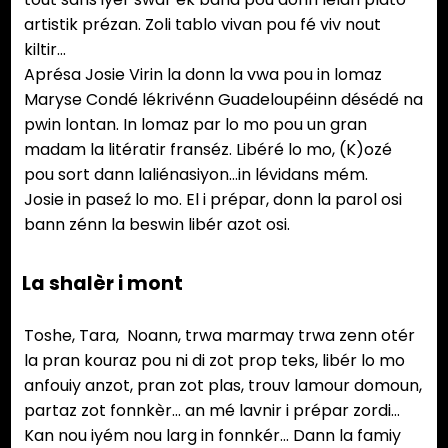
artistik prézan. Zoli tablo vivan pou fé viv nout
kiltir…
Aprésa Josie Virin la donn la vwa pou in lomaz
Maryse Condé lékrivénn Guadeloupéinn désédé na
pwin lontan. In lomaz par lo mo pou un gran
madam la litératir franséz. Libéré lo mo, (K)ozé
pou sort dann laliénasiyon…in lévidans mém.
Josie in paseź lo mo. El i prépar, donn la parol osi
bann zénn la beswin libér azot osi.
La shalèr i mont
Toshe, Tara, Noann, trwa marmay trwa zenn otér
la pran kouraz pou ni di zot prop teks, libér lo mo
anfouiy anzot, pran zot plas, trouv lamour domoun,
partaz zot fonnkèr… an mé lavnir i prépar zordi…
Kan nou iyém nou larg in fonnkér… Dann la famiy