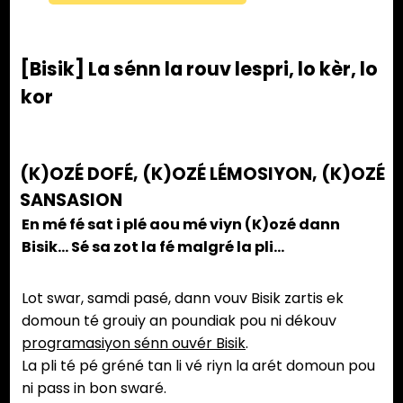
[Bisik] La sénn la rouv lespri, lo kèr, lo
kor
(K)OZÉ DOFÉ, (K)OZÉ LÉMOSIYON, (K)OZÉ
SANSASION
En mé fé sat i plé aou mé viyn (K)ozé dann
Bisik… Sé sa zot la fé malgré la pli…
Lot swar, samdi pasé, dann vouv Bisik zartis ek
domoun té grouiy an poundiak pou ni dékouv
programasiyon sénn ouvér Bisik
.
La pli té pé gréné tan li vé riyn la arét domoun pou
ni pass in bon swaré.