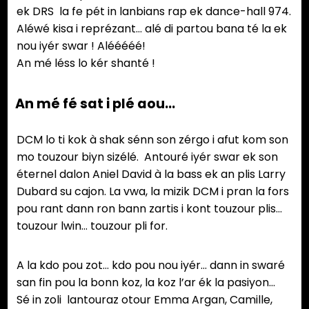
ek DRS la fe pét in lanbians rap ek dance-hall 974.
Aléwé kisa i reprézant… alé di partou bana té la ek
nou iyér swar ! Alééééé!
An mé léss lo kér shanté !
An mé fé sat i plé aou…
DCM lo ti kok à shak sénn son zérgo i afut kom son
mo touzour biyn sizélé. Antouré iyér swar ek son
éternel dalon Aniel David à la bass ek an plis Larry
Dubard su cajon. La vwa, la mizik DCM i pran la fors
pou rant dann ron bann zartis i kont touzour plis…
touzour lwin… touzour pli for.
A la kdo pou zot… kdo pou nou iyér… dann in swaré
san fin pou la bonn koz, la koz l’ar ék la pasiyon…
Sé in zoli lantouraz otour Emma Argan, Camille,