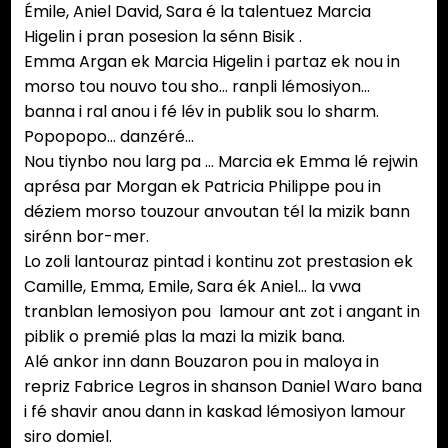
Émile, Aniel David, Sara é la talentuez Marcia
Higelin i pran posesion la sénn Bisik .
Emma Argan ek Marcia Higelin i partaz ek nou in
morso tou nouvo tou sho… ranpli lémosiyon…
banna i ral anou i fé lév in publik sou lo sharm.
Popopopo… danzéré…
Nou tiynbo nou larg pa … Marcia ek Emma lé rejwin
aprésa par Morgan ek Patricia Philippe pou in
déziem morso touzour anvoutan tél la mizik bann
sirénn bor-mer.
Lo zoli lantouraz pintad i kontinu zot prestasion ek
Camille, Emma, Emile, Sara ék Aniel… la vwa
tranblan lemosiyon pou lamour ant zot i angant in
piblik o premié plas la mazi la mizik bana.
Alé ankor inn dann Bouzaron pou in maloya in
repriz Fabrice Legros in shanson Daniel Waro bana
i fé shavir anou dann in kaskad lémosiyon lamour
siro domiel.