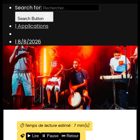
Search for:
Search Button
| Applications
|
8/8/2026
⏱️ Temps de lecture estimé :
7
min(s)
🎧
▶️ Lire
⏸️ Pause
⏮️ Retour