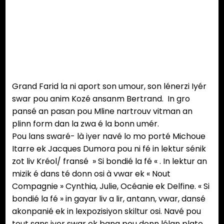
Photos
Photos
Photos
Photos
Photos
Photos
Photos
Photos
Phot
Photos
:
:
:
:
:
:
:
:
:
:
Iris
Iris
Iris
Iris
Iris
Iris
Iris
Iris
Iris
Iris
Mardémoutou
Mardémoutou
Mardémoutou
Mardémoutou
Mardémoutou
Mardémoutou
Mardémoutou
Mardémo
Mar
Mardémoutou
Grand Farid la ni aport son umour, son lénerzi Iyér
swar pou anim Kozé ansanm Bertrand. In gro
pansé an pasan pou Mline nartrouv vitman an
plinn form dan la zwa é la bonn umér.
Pou lans swaré- là iyer navé lo mo porté Michoue
Itarre ek Jacques Dumora pou ni fé in lektur sénik
zot liv Kréol/ fransé » Si bondié la fé « . In lektur an
mizik é dans té donn osi à vwar ek « Nout
Compagnie » Cynthia, Julie, Océanie ek Delfine. « Si
bondié la fé » in gayar liv a lir, antann, vwar, dansé
akonpanié ek in lexpozisiyon skiltur osi. Navé pou
tout sans iyer swar ek bana pou donn lélan plato