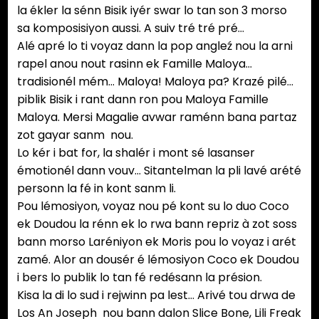
la ékler la sénn Bisik iyér swar lo tan son 3 morso
sa komposisiyon aussi. A suiv tré tré pré…
Alé apré lo ti voyaz dann la pop angleź nou la arni
rapel anou nout rasinn ek Famille Maloya…
tradisionél mém… Maloya! Maloya pa? Krazé pilé…
piblik Bisik i rant dann ron pou Maloya Famille
Maloya. Mersi Magalie avwar raménn bana partaz
zot gayar sanm nou.
Lo kér i bat for, la shalér i mont sé lasanser
émotionél dann vouv… Sitantelman la pli lavé arété
personn la fé in kont sanm li.
Pou lémosiyon, voyaz nou pé kont su lo duo Coco
ek Doudou la rénn ek lo rwa bann repriz à zot soss
bann morso Laréniyon ek Moris pou lo voyaz i arét
zamé. Alor an dousér é lémosiyon Coco ek Doudou
i bers lo publik lo tan fé redésann la présion.
Kisa la di lo sud i rejwinn pa lest… Arivé tou drwa de
Los An Joseph nou bann dalon Slice Bone, Lili Freak