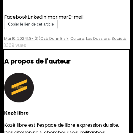
Partager :
Facebook
LinkedIn
Imprimer
E-mail
Copier le lien de cet article
Mai 10, 2024
1.8- (K)ozé Dann Bisik
,
Culture
,
Les Dossiers
,
Société
3369 vues
A propos de l'auteur
Kozé libre
Kozé libre est l’espace de libre expression du site.
Des citoyen·ne·s, chercheur·se·s, militant·e·s,