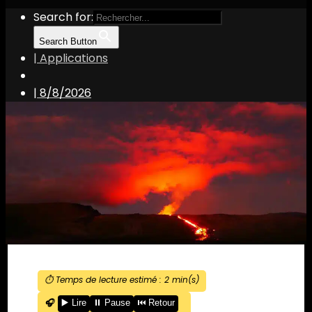
Search for:
Search Button
| Applications
|
8/8/2026
⏱️ Temps de lecture estimé :
2
min(s)
🎧
▶️ Lire
⏸️ Pause
⏮️ Retour