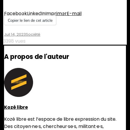
Partager :
Facebook
LinkedIn
Imprimer
E-mail
Copier le lien de cet article
Juil 14, 2023
Société
3398 vues
A propos de l'auteur
Kozé libre
Kozé libre est l’espace de libre expression du site.
Des citoyen·ne·s, chercheur·se·s, militant·e·s,