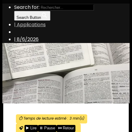
Search for:
Search Button
| Applications
|
8/6/2026
⏱️ Temps de lecture estimé :
3
min(s)
🎧
▶️ Lire
⏸️ Pause
⏮️ Retour