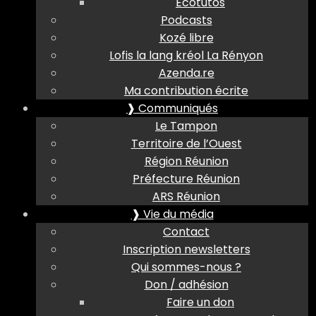
Ecotutos
Podcasts
Kozé libre
Lofis la lang kréol La Rényon
Azenda.re
Ma contribution écrite
❱ Communiqués
Le Tampon
Territoire de l’Ouest
Région Réunion
Préfecture Réunion
ARS Réunion
❱ Vie du média
Contact
Inscription newsletters
Qui sommes-nous ?
Don / adhésion
Faire un don