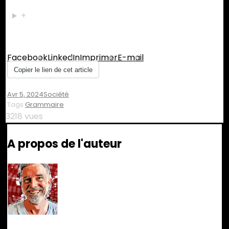
+
Partager :
Facebook
LinkedIn
Imprimer
E-mail
Copier le lien de cet article
Avr 5, 2024
Société
Tags
Grammaire
3218 vues
A propos de l'auteur