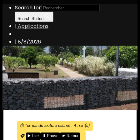
Search for:
Search Button
| Applications
|
8/8/2026
⏱️ Temps de lecture estimé :
4
min(s)
🎧
▶️ Lire
⏸️ Pause
⏮️ Retour