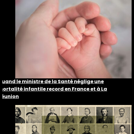
Quand le ministre de la Santé néglige une
mortalité infantile record en France et à La
Réunion