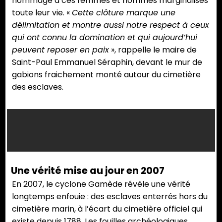
hommage à ces femmes et hommes marginalisés
toute leur vie. «
Cette clôture marque une
délimitation et montre aussi notre respect à ceux
qui ont connu la domination et qui aujourd’hui
peuvent reposer en paix
», rappelle le maire de
Saint-Paul Emmanuel Séraphin, devant le mur de
gabions fraichement monté autour du cimetière
des esclaves.
L’oeuvre
de Jack
Beng Thi
qui rend
Une vérité mise au jour en 2007
hommage
En 2007, le cyclone Gamède révèle une vérité
aux
longtemps enfouie : des esclaves enterrés hors du
esclaves
cimetière marin, à l’écart du cimetière officiel qui
inhumés
existe depuis 1788. Les fouilles archéologiques