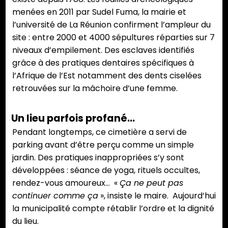
côté
menées en 2011 par Sudel Fuma, la mairie et
mer du
l’université de La Réunion confirment l’ampleur du
cimetière
site : entre 2000 et 4000 sépultures réparties sur 7
marin à
niveaux d’empilement. Des esclaves identifiés
Saint-
grâce à des pratiques dentaires spécifiques à
Paul va
l’Afrique de l’Est notamment des dents ciselées
être
retrouvées sur la mâchoire d’une femme.
réhabilitée.
(Photos
Un lieu parfois profané…
PhN)
Pendant longtemps, ce cimetière a servi de
parking avant d’être perçu comme un simple
jardin. Des pratiques inappropriées s’y sont
développées : séance de yoga, rituels occultes,
rendez-vous amoureux… «
Ça ne peut pas
continuer comme ça
», insiste le maire. Aujourd’hui
la municipalité compte rétablir l’ordre et la dignité
du lieu.