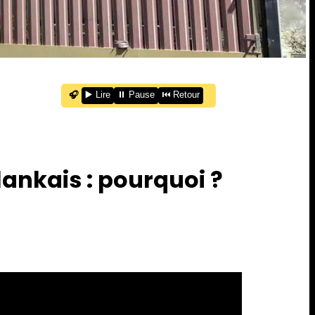
🎧
▶️ Lire
⏸️ Pause
⏮️ Retour
lankais : pourquoi ?