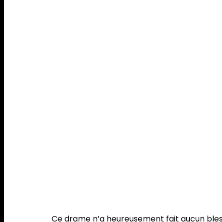
31 août 2021. Sameera Weerasinghe, Sri Lankais, père de 
désespéré, vandalise les bureaux du centre d’hébergem
l’accueille depuis trois ans, se replie avec ses enfants e
des armes blanches. Les forces de l’ordre parviennent 
l’interpeler après de longues négociations. Il sera jugé l
prochain.
Ce drame n’a heureusement fait aucun blessé.