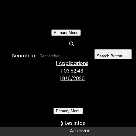
Primary Menu
Search for:
Search Button
| Applications
| 03:52:45
|
8/6/2026
Primary Menu
❱ Les infos
Archives