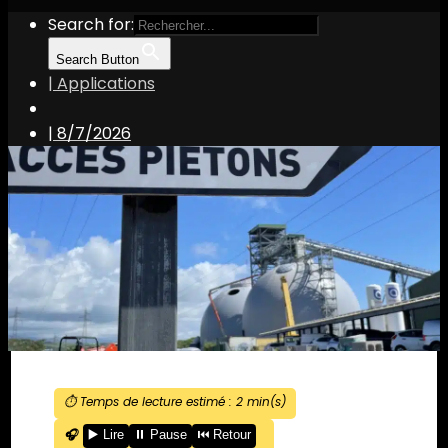
Search for:
Search Button
| Applications
|
8/7/2026
⏱️ Temps de lecture estimé :
2
min(s)
🎧
▶️ Lire
⏸️ Pause
⏮️ Retour