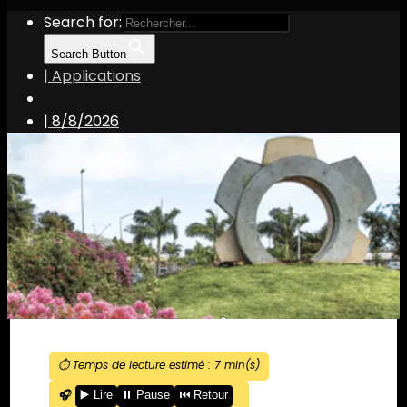
Search for:
Search Button
| Applications
|
8/8/2026
⏱️ Temps de lecture estimé :
7
min(s)
🎧
▶️ Lire
⏸️ Pause
⏮️ Retour