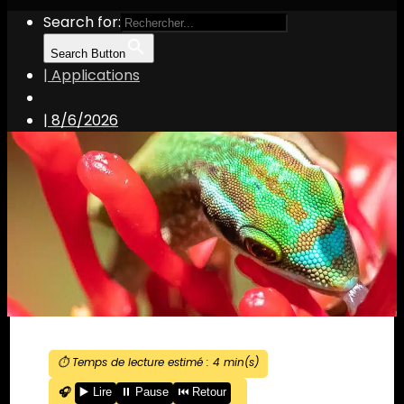
Search for:
Search Button
| Applications
|
8/6/2026
⏱️ Temps de lecture estimé :
4
min(s)
🎧
▶️ Lire
⏸️ Pause
⏮️ Retour