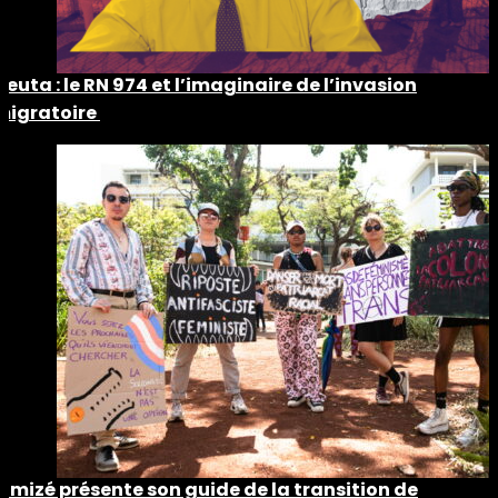
Ceuta : le RN 974 et l’imaginaire de l’invasion
migratoire
Timizé présente son guide de la transition de