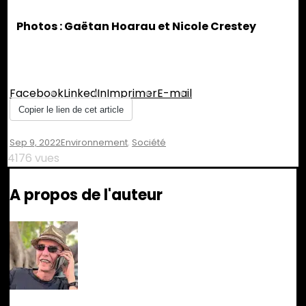
Photos : Gaëtan Hoarau et Nicole Crestey
Partager :
Facebook
LinkedIn
Imprimer
E-mail
Copier le lien de cet article
Sep 9, 2022
Environnement
,
Société
4176 vues
A propos de l'auteur