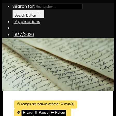
Search for:
Search Button
| Applications
|
8/7/2026
⏱️ Temps de lecture estimé :
11
min(s)
🎧
▶️ Lire
⏸️ Pause
⏮️ Retour