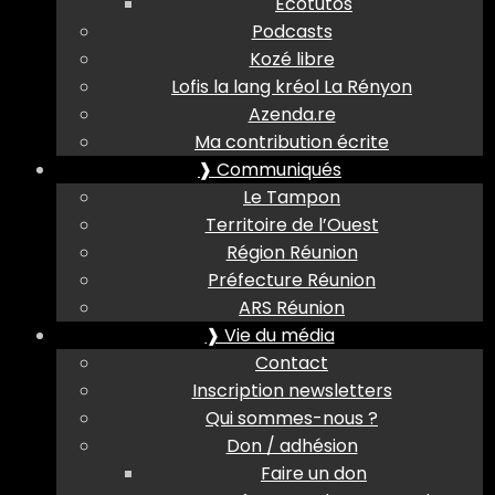
Ecotutos
Podcasts
Kozé libre
Lofis la lang kréol La Rényon
Azenda.re
Ma contribution écrite
❱ Communiqués
Le Tampon
Territoire de l’Ouest
Région Réunion
Préfecture Réunion
ARS Réunion
❱ Vie du média
Contact
Inscription newsletters
Qui sommes-nous ?
Don / adhésion
Faire un don