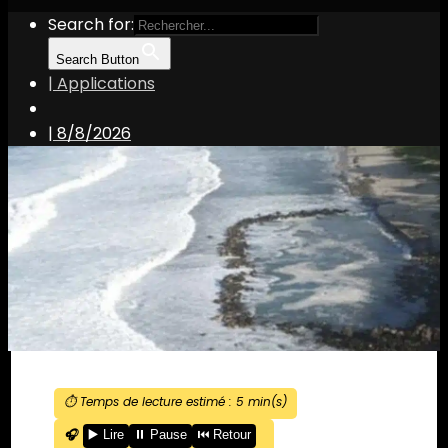
Search for:
Search Button
| Applications
|
8/8/2026
⏱️ Temps de lecture estimé :
5
min(s)
🎧
▶️ Lire
⏸️ Pause
⏮️ Retour