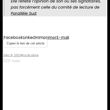
Elle reflète l’opinion de son ou ses signataires,
pas forcément celle du comité de lecture de
Parallèle Sud
.
Partager :
Facebook
LinkedIn
Imprimer
E-mail
Copier le lien de cet article
Déc 9, 2024
Kozé Libre
3221 vues