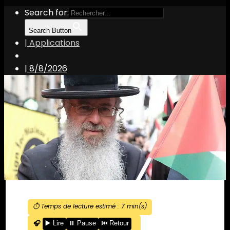
Search for:
Search Button
| Applications
|
8/8/2026
⏱️ Temps de lecture estimé :
7
min(s)
🎧
▶️ Lire
⏸️ Pause
⏮️ Retour