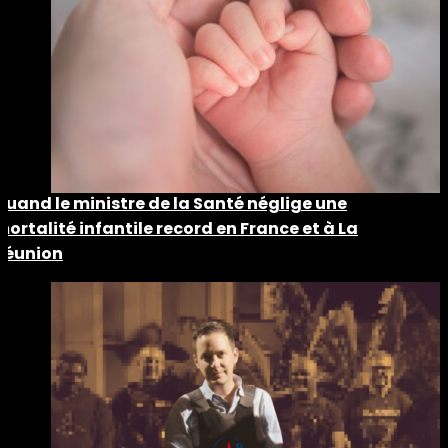
Quand le ministre de la Santé néglige une
mortalité infantile record en France et à La
Réunion