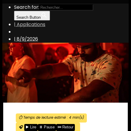
Search for:
Search Button
| Applications
|
8/9/2026
⏱️ Temps de lecture estimé :
4
min(s)
🎧
▶️ Lire
⏸️ Pause
⏮️ Retour