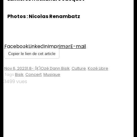
Photos : Nicolas Renambatz
Partager :
Facebook
LinkedIn
Imprimer
E-mail
Copier le lien de cet article
Nov 6, 2023
1.8- (K)ozé Dann Bisik
,
Culture
,
Kozé Libre
Tags
Bisik
,
Concert
,
Musique
3499 vues