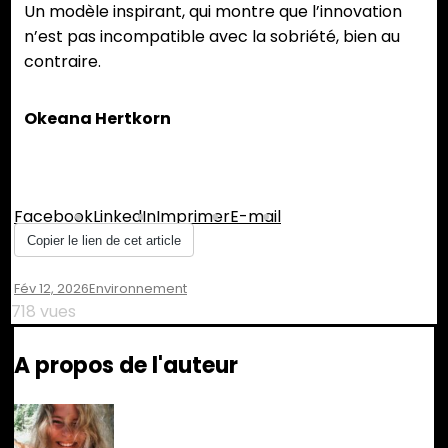
Un modèle inspirant, qui montre que l’innovation
n’est pas incompatible avec la sobriété, bien au
contraire.
Okeana Hertkorn
Partager :
Facebook
LinkedIn
Imprimer
E-mail
Copier le lien de cet article
Fév 12, 2026
Environnement
718 vues
A propos de l'auteur