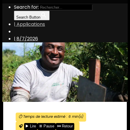
Search for:
Search Button
| Applications
|
8/7/2026
⏱️ Temps de lecture estimé :
6
min(s)
🎧
▶️ Lire
⏸️ Pause
⏮️ Retour