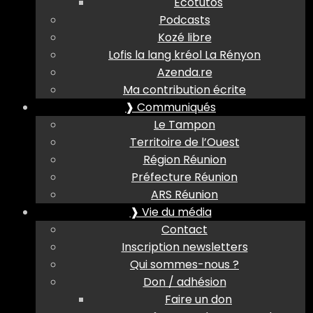
Ecotutos
Podcasts
Kozé libre
Lofis la lang kréol La Rényon
Azenda.re
Ma contribution écrite
❱ Communiqués
Le Tampon
Territoire de l’Ouest
Région Réunion
Préfecture Réunion
ARS Réunion
❱ Vie du média
Contact
Inscription newsletters
Qui sommes-nous ?
Don / adhésion
Faire un don