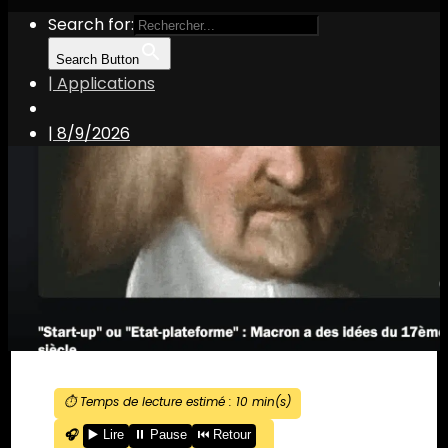
Search for:
Search Button
| Applications
|
8/9/2026
⏱️ Temps de lecture estimé :
10
min(s)
🎧
▶️ Lire
⏸️ Pause
⏮️ Retour