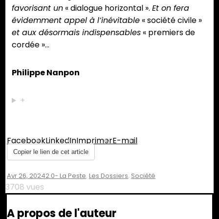
favorisant un
« dialogue horizontal ».
Et on fera
évidemment appel à l’inévitable
« société civile »
et aux désormais indispensables
« premiers de
cordée »…
Philippe Nanpon
+
Partager :
Facebook
LinkedIn
Imprimer
E-mail
Copier le lien de cet article
Avr 26, 2024
2.0- La Peste
,
Les Dossiers
,
Société
3708 vues
A propos de l'auteur