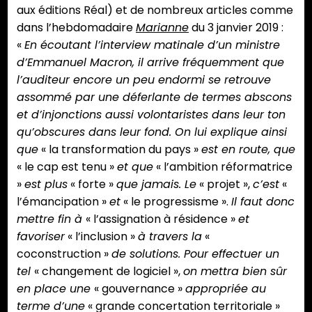
aux éditions Réal) et de nombreux articles comme
dans l’hebdomadaire
Marianne
du 3 janvier 2019 :
«
En écoutant l’interview matinale d’un ministre
d’Emmanuel Macron, il arrive fréquemment que
l’auditeur encore un peu endormi se retrouve
assommé par une déferlante de termes abscons
et d’injonctions aussi volontaristes dans leur ton
qu’obscures dans leur fond. On lui explique ainsi
que
« la transformation du pays »
est en route, que
« le cap est tenu »
et que
« l’ambition réformatrice
»
est plus
« forte »
que jamais. Le
« projet »,
c’est
«
l’émancipation »
et
« le progressisme ».
Il faut donc
mettre fin à
« l’assignation à résidence »
et
favoriser
« l’inclusion »
à travers la
«
coconstruction »
de solutions. Pour effectuer un
tel
« changement de logiciel »,
on mettra bien sûr
en place une
« gouvernance »
appropriée au
terme d’une
« grande concertation territoriale »