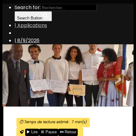
Search for:
Search Button
| Applications
|
8/9/2026
⏱️ Temps de lecture estimé :
7
min(s)
🎧
▶️ Lire
⏸️ Pause
⏮️ Retour