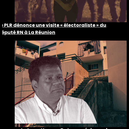
Le PLR dénonce une visite « électoraliste » du
député RN à La Réunion