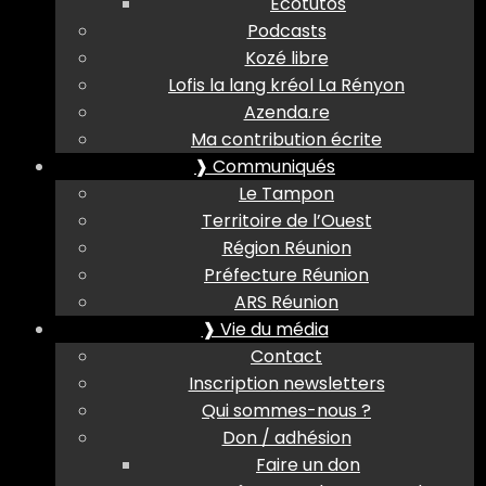
Ecotutos
Podcasts
Kozé libre
Lofis la lang kréol La Rényon
Azenda.re
Ma contribution écrite
❱ Communiqués
Le Tampon
Territoire de l’Ouest
Région Réunion
Préfecture Réunion
ARS Réunion
❱ Vie du média
Contact
Inscription newsletters
Qui sommes-nous ?
Don / adhésion
Faire un don