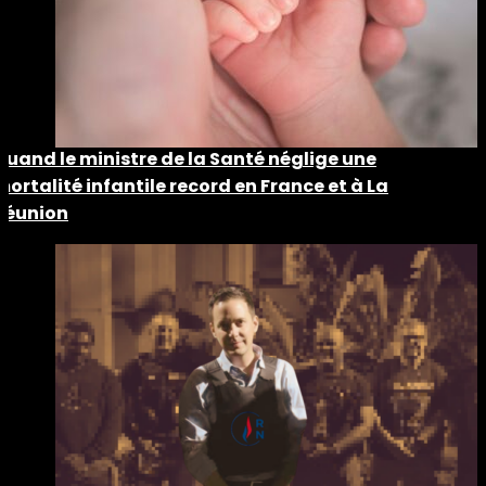
Quand le ministre de la Santé néglige une
mortalité infantile record en France et à La
Réunion