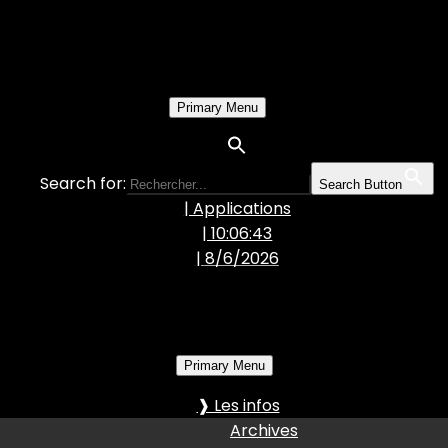
Primary Menu
Search for:
Search Button
| Applications
| 10:06:44
|
8/6/2026
Primary Menu
❱ Les infos
Archives