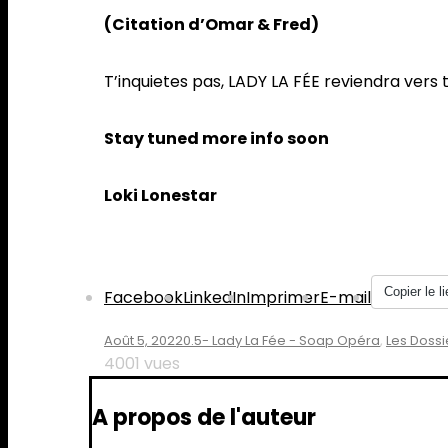
(Citation d’Omar & Fred)
T’inquietes pas, LADY LA FÉE reviendra vers 
Stay tuned more info soon
Loki Lonestar
Partager :
Copier le li
Facebook
LinkedIn
Imprimer
E-mail
Août 5, 2022
0.5- Lady La Fée - Soap Opéra
,
Les Dossi
4001 vues
A propos de l'auteur