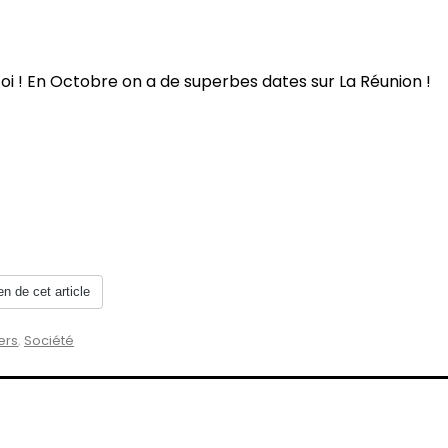
toi ! En Octobre on a de superbes dates sur La Réunion !
en de cet article
ers
,
Société