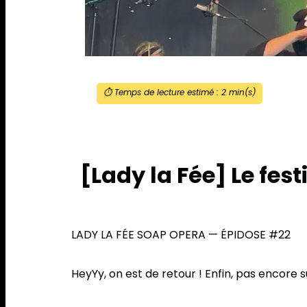
⏱️ Temps de lecture estimé :
2
min(s)
[Lady la Fée] Le fe
LADY LA FÉE SOAP OPERA — ÉPIDOSE #22
HeyYy, on est de retour ! Enfin, pas encore s