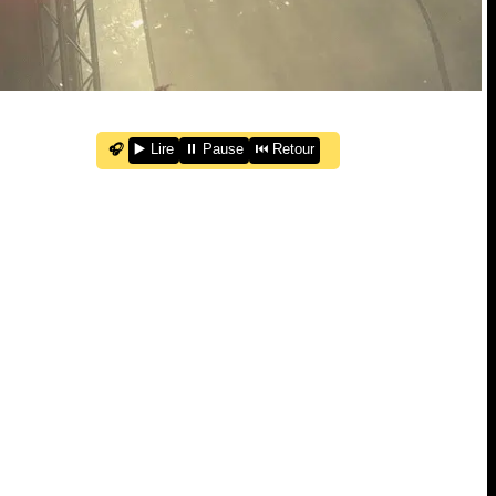
🎧
▶️ Lire
⏸️ Pause
⏮️ Retour