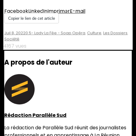
Facebook
LinkedIn
Imprimer
E-mail
Copier le lien de cet article
Juil 8, 2022
0.5- Lady La Fée - Soap Opéra
,
Culture
,
Les Dossiers
,
Société
4167 vues
A propos de l'auteur
Rédaction Parallèle Sud
La rédaction de Parallèle Sud réunit des journalistes
professionnels et en apprentissage à La Réunion.