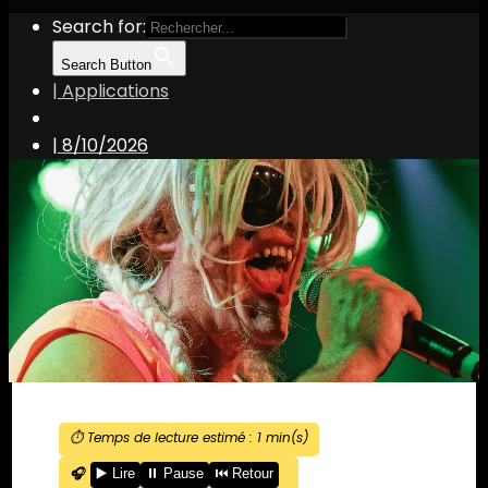
Search for:
Search Button
| Applications
|
8/10/2026
⏱️ Temps de lecture estimé :
1
min(s)
🎧
▶️ Lire
⏸️ Pause
⏮️ Retour