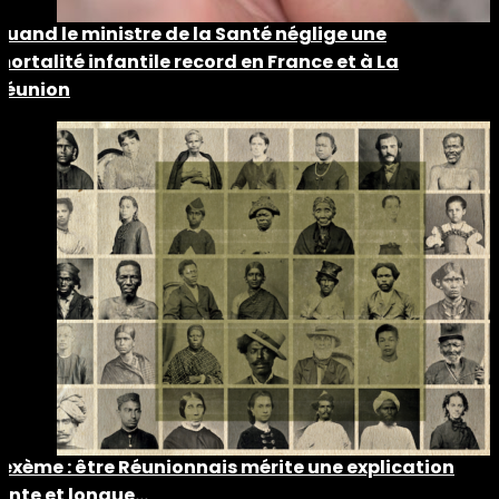
Quand le ministre de la Santé néglige une
mortalité infantile record en France et à La
Réunion
Lexème : être Réunionnais mérite une explication
lente et longue…