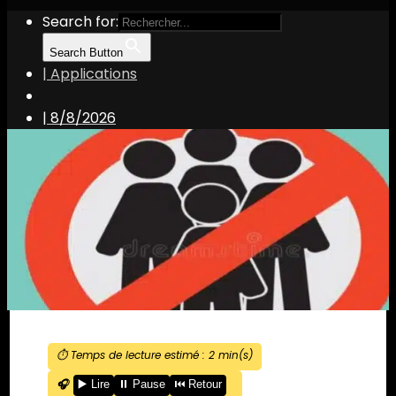
Search for:
Search Button
| Applications
|
8/8/2026
⏱️ Temps de lecture estimé :
2
min(s)
🎧
▶️ Lire
⏸️ Pause
⏮️ Retour