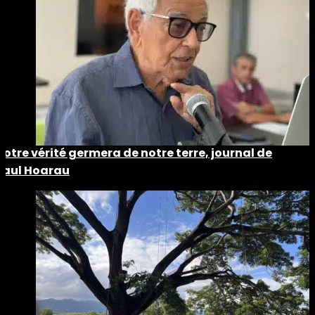
Notre vérité germera de notre terre, journal de
Paul Hoarau