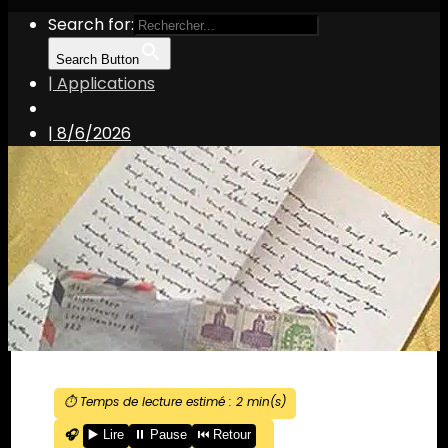
Search for:
Search Button
| Applications
|
8/6/2026
⏱️ Temps de lecture estimé :
2
min(s)
🎧
▶️ Lire
⏸️ Pause
⏮️ Retour