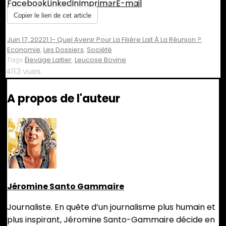
Facebook
LinkedIn
Imprimer
E-mail
Copier le lien de cet article
Juin 17, 2022
1.1- Quel Avenir Pour La Filière Lait À La Réunion ?
,
Economie
,
Les Dossiers
,
Société
Tags
Élevage Laitier
,
Leucose Bovine
4113 vues
A propos de l'auteur
Jéromine Santo Gammaire
Journaliste. En quête d’un journalisme plus humain et
plus inspirant, Jéromine Santo-Gammaire décide en