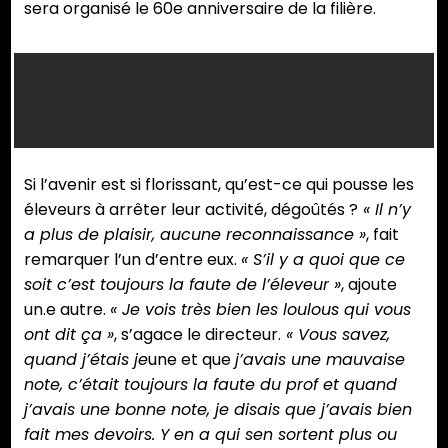
sera organisé le 60e anniversaire de la filière.
Christopher
Bègue, le
fils de
Jean-
Paul
Si l’avenir est si florissant, qu’est-ce qui pousse les
Bègue a
éleveurs à arrêter leur activité, dégoûtés ?
« Il n’y
laissé les
a plus de plaisir, aucune reconnaissance »
, fait
installations
remarquer l’un d’entre eux.
« S’il y a quoi que ce
de
soit c’est toujours la faute de l’éleveur »
, ajoute
production
un.e autre.
« Je vois très bien les loulous qui vous
de lait
ont dit ça »
, s’agace le directeur.
« Vous savez,
abandonnée
quand j’étais je
une et que
j’avais une mauvaise
(Photos
note, c’était toujours la faute du prof et quand
JSG)
j’avais une bonne note, je disais que j’avais bien
fait mes devoirs. Y en a qui sen sortent plus ou