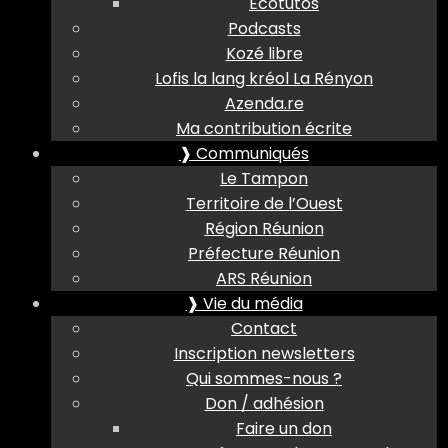
Ecotutos
Podcasts
Kozé libre
Lofis la lang kréol La Rényon
Azenda.re
Ma contribution écrite
❱ Communiqués
Le Tampon
Territoire de l’Ouest
Région Réunion
Préfecture Réunion
ARS Réunion
❱ Vie du média
Contact
Inscription newsletters
Qui sommes-nous ?
Don / adhésion
Faire un don