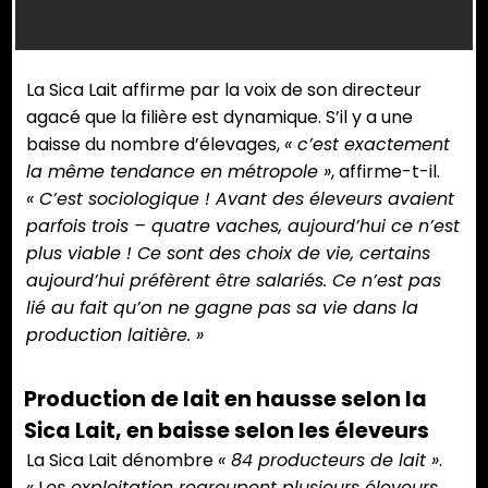
bovins
sont
sont
sont
sont
arrivés
arrivés
arrivés
arrivés
par
par
par
La Sica Lait affirme par la voix de son directeur
par
avion
avion
avion
agacé que la filière est dynamique. S’il y a une
avion
vendredi
vendredi
vendredi
baisse du nombre d’élevages,
« c’est exactement
vendredi
10 juin
10 juin
10 juin
la même tendance en métropole »
, affirme-t-il.
10 juin
2022.
2022.
2022.
« C’est sociologique ! Avant des éleveurs avaient
2022.
(Photos
(Photos
(Photos
parfois trois – quatre vaches, aujourd’hui ce n’est
(Photos
Sica Lait)
Sica Lait)
Sica Lait)
plus viable ! Ce sont des choix de vie, certains
Sica Lait)
aujourd’hui préfèrent être salariés. Ce n’est pas
lié au fait qu’on ne gagne pas sa vie dans la
production laitière. »
Production de lait en hausse selon la
Sica Lait, en baisse selon les éleveurs
La Sica Lait dénombre
« 84 producteurs de lait »
.
« L
es exploitation regroupent plusieurs éleveurs