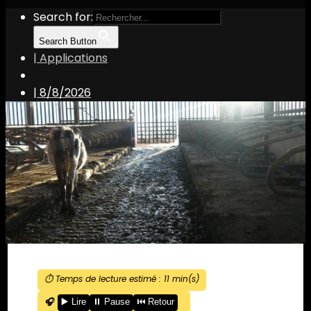
Search for:
Search Button
| Applications
|
8/8/2026
⏱️ Temps de lecture estimé :
11
min(s)
🎧
▶️ Lire
⏸️ Pause
⏮️ Retour