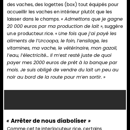
des vaches, des logettes (box) tout équipés pour
accueillir les vaches en intérieur plutôt que les
laisser dans le champs.
« Admettons que je gagne
20 000 euros par ma production de lait »
, suggère
un.e producteur.rice. «
Une fois que j’ai payé les
aliments de l’Urcoopa, le foin, l’ensilage, les
vitamines, ma vache, le vétérinaire, mon gazoil,
l’eau, l’électricité… Il m’est resté juste de quoi
payer mes 2000 euros de prêt à la banque par
mois. Je suis obligé de vendre du lait un peu au
noir au bord de la route pour m’en sortir. »
L’ancie
élevag
laitier
transf
«
Arrêter de nous diaboliser
»
d’Elysé
Comme cet.te interlocuteur.rice, certains