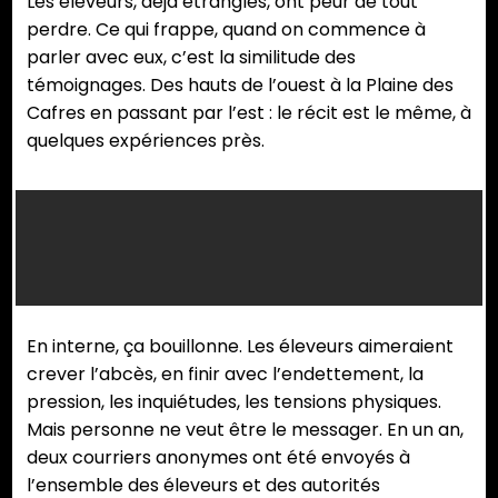
Les éleveurs, déjà étranglés, ont peur de tout
perdre. Ce qui frappe, quand on commence à
parler avec eux, c’est la similitude des
témoignages. Des hauts de l’ouest à la Plaine des
Cafres en passant par l’est : le récit est le même, à
quelques expériences près.
Les vaches
laitières de
la Réunion
produisent
entre 16 et
En interne, ça bouillonne. Les éleveurs aimeraient
18 millions de
crever l’abcès, en finir avec l’endettement, la
litres de lait
pression, les inquiétudes, les tensions physiques.
par ans.
Mais personne ne veut être le messager. En un an,
(Photo
deux courriers anonymes ont été envoyés à
Philippe
l’ensemble des éleveurs et des autorités
Nanpon)